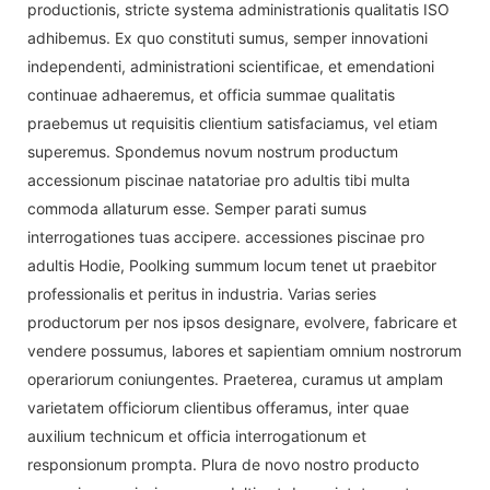
productionis, stricte systema administrationis qualitatis ISO
adhibemus. Ex quo constituti sumus, semper innovationi
independenti, administrationi scientificae, et emendationi
continuae adhaeremus, et officia summae qualitatis
praebemus ut requisitis clientium satisfaciamus, vel etiam
superemus. Spondemus novum nostrum productum
accessionum piscinae natatoriae pro adultis tibi multa
commoda allaturum esse. Semper parati sumus
interrogationes tuas accipere. accessiones piscinae pro
adultis Hodie, Poolking summum locum tenet ut praebitor
professionalis et peritus in industria. Varias series
productorum per nos ipsos designare, evolvere, fabricare et
vendere possumus, labores et sapientiam omnium nostrorum
operariorum coniungentes. Praeterea, curamus ut amplam
varietatem officiorum clientibus offeramus, inter quae
auxilium technicum et officia interrogationum et
responsionum prompta. Plura de novo nostro producto