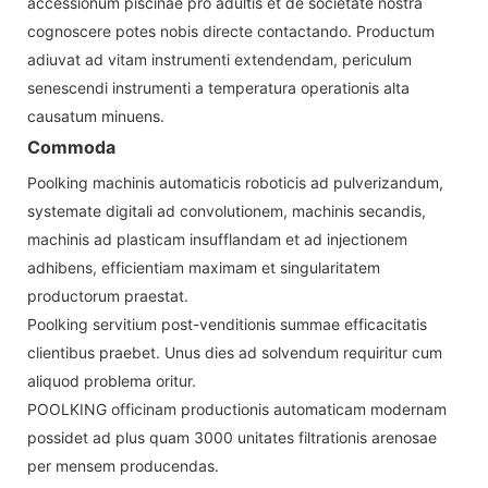
accessionum piscinae pro adultis et de societate nostra
cognoscere potes nobis directe contactando. Productum
adiuvat ad vitam instrumenti extendendam, periculum
senescendi instrumenti a temperatura operationis alta
causatum minuens.
Commoda
Poolking machinis automaticis roboticis ad pulverizandum,
systemate digitali ad convolutionem, machinis secandis,
machinis ad plasticam insufflandam et ad injectionem
adhibens, efficientiam maximam et singularitatem
productorum praestat.
Poolking servitium post-venditionis summae efficacitatis
clientibus praebet. Unus dies ad solvendum requiritur cum
aliquod problema oritur.
POOLKING officinam productionis automaticam modernam
possidet ad plus quam 3000 unitates filtrationis arenosae
per mensem producendas.