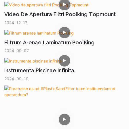
desiderant. Magnitudines pro variis usibus mutari
possunt. Accessiones quas desideras eligere potes, ita
Video De Apertura Filtri Poolking Topmount
ut quaeque unitas efficax et summae qualitatis sit.
2024
12
17
Filtrum Arenae Laminatum PoolKing
2024
09
07
Instrumenta Piscinae Infinita
2024
09
19