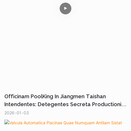
Officinam PoolKing In Jiangmen Taishan
Intendentes: Detegentes Secreta Productionis
Efficientis Et Augmentationis Qualitatis.
2026
01
03