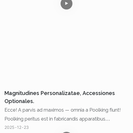
Magnitudines Personalizatae, Accessiones
Optionales.
Ecce! A parvis ad maximos — omnia a Poolking fiunt!
Poolking peritus est in fabricandis apparatibus
2025
12
23
filtrationis. Semper in eo intenti sumus quod clientes