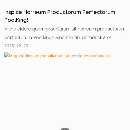
Inspice Horreum Productorum Perfectorum
PoolKing!
Visne videre quam praeclarum sit horreum productorum
perfectorum Poolking? Sine me tibi demonstrare!
2025
12
23
Multae series instrumentorum filtrationis summae
qualitatis hic ordinate servantur, singula pars diligenter
inspicitur, summam efficaciam praestans. Haec
instrumenta laborem strenuum et spes societatis
nostrae repraesentant. Cum tempus advenerit, ad
clientes toto orbe terrarum mittentur. Deinde, opus
suum filtrationis efficacis incipient.