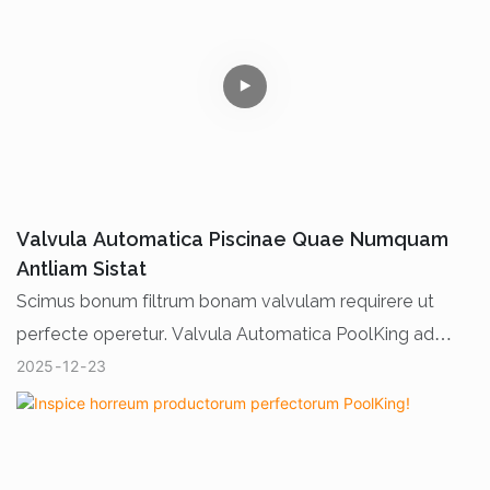
Valvula Automatica Piscinae Quae Numquam
Antliam Sistat
Scimus bonum filtrum bonam valvulam requirere ut
perfecte operetur. Valvula Automatica PoolKing ad
2025
12
23
systemata filtrationis altae efficientiae destinata est.
Cum canalibus internis fluxus emendatis et accurata
gubernatione commutationis, filtrum optime operari
facit, systema protegit, et omnia instrumenta diutius