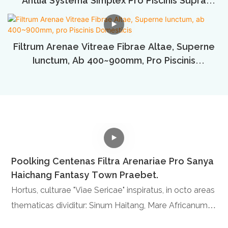
Antlia Systema Simplex Pro Piscinis Supra
Terram
Filtrum Arenae Vitreae Fibrae Altae, Superne
Iunctum, Ab 400~900mm, Pro Piscinis
Domesticis
Poolking Centenas Filtra Arenariae Pro Sanya
Haichang Fantasy Town Praebet.
Hortus, culturae "Viae Sericae" inspiratus, in octo areas
C
thematicas dividitur: Sinum Haitang, Mare Africanum,
L
Sinum Persicum, Sinum Bengalense, Mare Javae, Mare
n