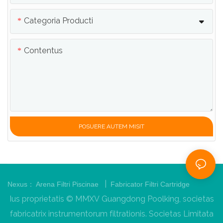
Categoria Producti
Contentus
POSUERE AUTEM MISIT
|
Nexus：
Arena Filtri Piscinae
Fabricator Filtri Cartridge
Ius proprietatis © MMXV Guangdong Poolking, societas
fabricatrix instrumentorum filtrationis. Societas Limitata