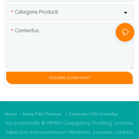
Categoria Producti
Contentus
POSUERE AUTEM MISIT
|
Nexus：
Arena Filtri Piscinae
Fabricator Filtri Cartridge
Ius proprietatis © MMXV Guangdong Poolking, societas
fabricatrix instrumentorum filtrationis. Societas Limitata