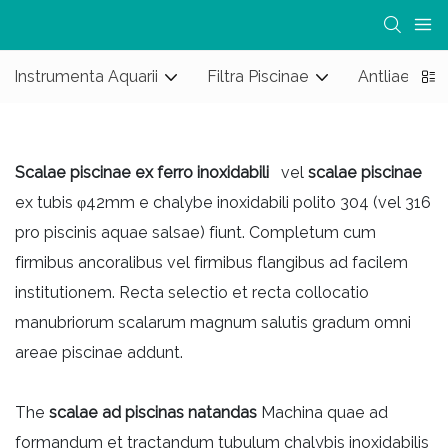
Instrumenta Aquarii
Filtra Piscinae
Antliae Pisc
Scalae piscinae ex ferro inoxidabili
vel
scalae piscinae
ex tubis φ42mm e chalybe inoxidabili polito 304 (vel 316
pro piscinis aquae salsae) fiunt. Completum cum
firmibus ancoralibus vel firmibus flangibus ad facilem
institutionem. Recta selectio et recta collocatio
manubriorum scalarum magnum salutis gradum omni
areae piscinae addunt.
The
scalae ad piscinas natandas
Machina quae ad
formandum et tractandum tubulum chalybis inoxidabilis