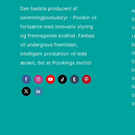
Den bedste producent af
A
swimmingpooludstyr - Poolkin vil
S
fortsætte med innovativ styring
S
og fremragende kvalitet. Fantasi
L
vil undergrave fremtiden,
E
O
intelligent produktion vil lede
S
æraen, det er Poolkings motto!
D
S
R
S
S