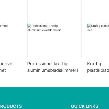
ladrive
Professionel kraftig
Kraftig
net
aluminiumsbladskimmer1
plastikbl
hvidt net
PRODUCTS
QUICK LINKS