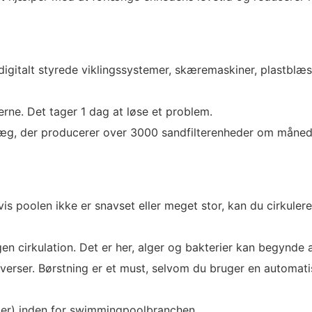
igitalt styrede viklingssystemer, skæremaskiner, plastblæ
derne. Det tager 1 dag at løse et problem.
æg, der producerer over 3000 sandfilterenheder om måned
is poolen ikke er snavset eller meget stor, kan du cirkulere
en cirkulation. Det er her, alger og bakterier kan begynd
overser. Børstning er et must, selvom du bruger en automatis
der) inden for swimmingpoolbranchen.