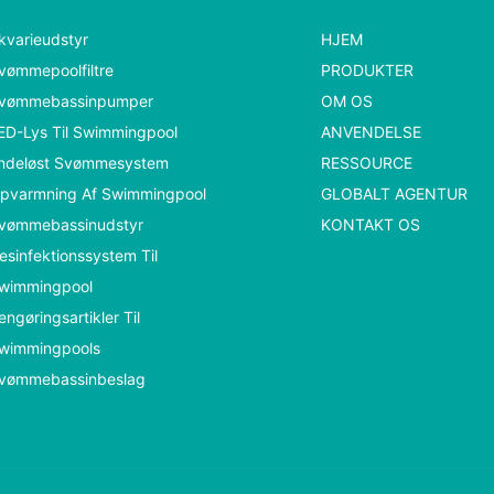
kvarieudstyr
HJEM
vømmepoolfiltre
PRODUKTER
vømmebassinpumper
OM OS
ED-Lys Til Swimmingpool
ANVENDELSE
ndeløst Svømmesystem
RESSOURCE
pvarmning Af Swimmingpool
GLOBALT AGENTUR
vømmebassinudstyr
KONTAKT OS
esinfektionssystem Til
wimmingpool
engøringsartikler Til
wimmingpools
vømmebassinbeslag