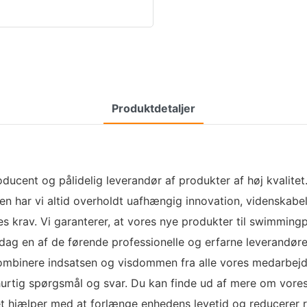
Produktdetaljer
producent og pålidelig leverandør af produkter af høj kvali
gen har vi altid overholdt uafhængig innovation, videnskabe
s krav. Vi garanterer, at vores nye produkter til swimmingpo
 dag en af ​​de førende professionelle og erfarne leverandøre
mbinere indsatsen og visdommen fra alle vores medarbejdere
 hurtig spørgsmål og svar. Du kan finde ud af mere om vore
t hjælper med at forlænge enhedens levetid og reducerer r