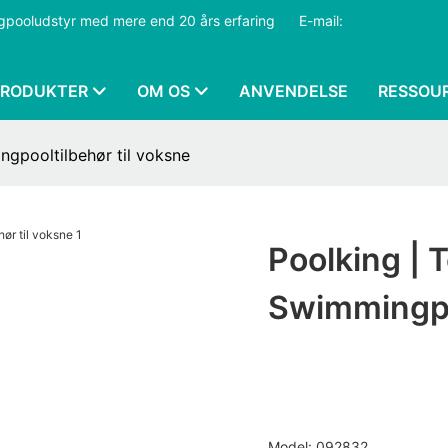
ngpooludstyr med mere end 20 års erfaring
​​​​​​​
E-mail:
PRODUKTER
OM OS
ANVENDELSE
RESSOU
ngpooltilbehør til voksne
Poolking | 
Swimmingpo
Model: 092832