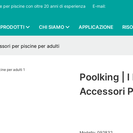
ture per piscine con oltre 20 anni di esperienza
​​​​​​​
E-mail:
PRODOTTI
CHI SIAMO
APPLICAZIONE
RIS
ssori per piscine per adulti
Poolking | I
Accessori P
Modello: 092832