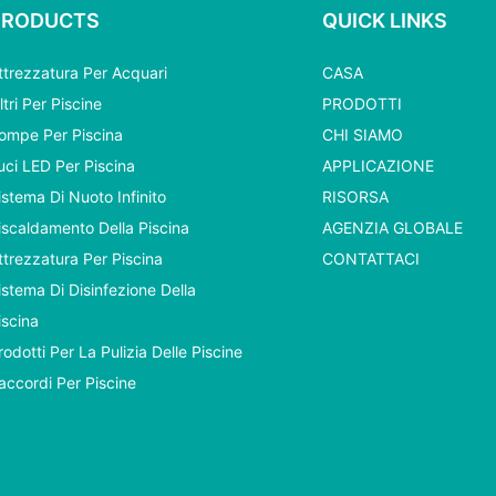
PRODUCTS
QUICK LINKS
ttrezzatura Per Acquari
CASA
iltri Per Piscine
PRODOTTI
ompe Per Piscina
CHI SIAMO
uci LED Per Piscina
APPLICAZIONE
istema Di Nuoto Infinito
RISORSA
iscaldamento Della Piscina
AGENZIA GLOBALE
ttrezzatura Per Piscina
CONTATTACI
istema Di Disinfezione Della
iscina
rodotti Per La Pulizia Delle Piscine
accordi Per Piscine