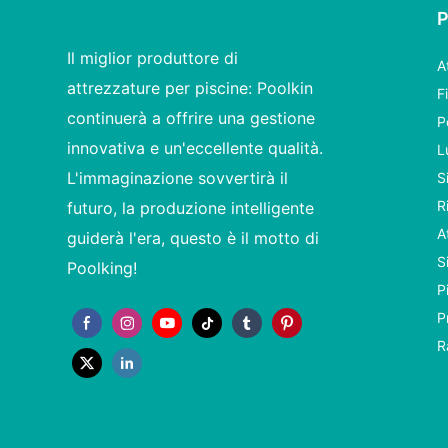
Il miglior produttore di
A
attrezzature per piscine: Poolkin
F
continuerà a offrire una gestione
P
innovativa e un'eccellente qualità.
L
L'immaginazione sovvertirà il
S
R
futuro, la produzione intelligente
A
guiderà l'era, questo è il motto di
S
Poolking!
P
P
R