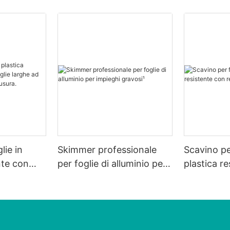
lie in
Skimmer professionale
Scavino per
nte con
per foglie di alluminio per
plastica r
rghe ad
impieghi gravosi¹
rete bianc
ll'usura.