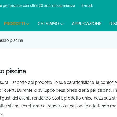
ture per piscine con oltre 20 anni di esperienza
​​​​​​​
E-mail:
PRODOTTI
CHI SIAMO
APPLICAZIONE
RI
esso piscina
o piscina
sura, l'aspetto del prodotto, le sue caratteristiche, la confezi
i clienti. Durante lo sviluppo della presa d'aria per piscina, i
i gusti dei clienti, rendendo così il prodotto unico nella sua s
atteristiche, cerchiamo di renderlo eccezionale adottando mater
na