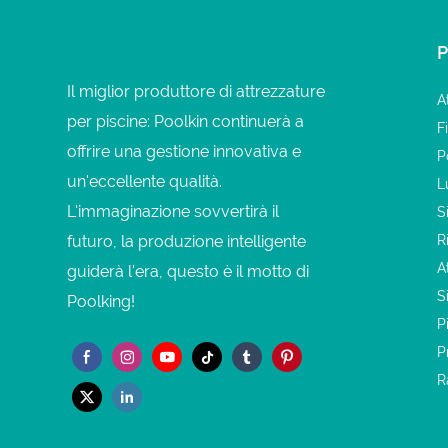
Il miglior produttore di attrezzature
A
per piscine: Poolkin continuerà a
F
offrire una gestione innovativa e
P
un'eccellente qualità.
L
L'immaginazione sovvertirà il
S
futuro, la produzione intelligente
R
A
guiderà l'era, questo è il motto di
S
Poolking!
P
P
R