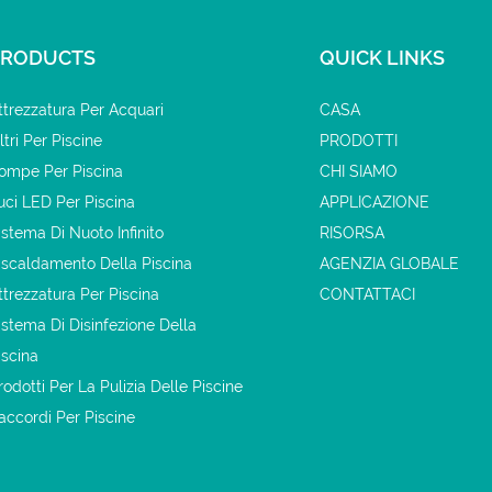
PRODUCTS
QUICK LINKS
ttrezzatura Per Acquari
CASA
iltri Per Piscine
PRODOTTI
ompe Per Piscina
CHI SIAMO
uci LED Per Piscina
APPLICAZIONE
istema Di Nuoto Infinito
RISORSA
iscaldamento Della Piscina
AGENZIA GLOBALE
ttrezzatura Per Piscina
CONTATTACI
istema Di Disinfezione Della
iscina
rodotti Per La Pulizia Delle Piscine
accordi Per Piscine