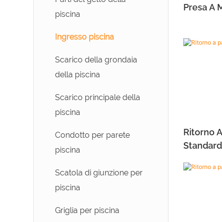
piscine
piscina
Presa A 
piscina
Distributore di cloro per
Testa di aspirazione per
Ingresso piscina
piscina
piscina
Scarico della grondaia
Pali telescopici per piscina
della piscina
Termometro per piscina
Scarico principale della
piscina
Ritorno 
Condotto per parete
Standard
piscina
Scatola di giunzione per
piscina
Griglia per piscina