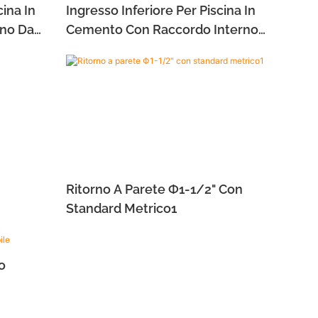
cina In
Ingresso Inferiore Per Piscina In
rno Da
Cemento Con Raccordo Interno
o Da 2"
Da 50 Mm E Raccordo Esterno Da
2"
Ritorno A Parete Ф1-1/2" Con
Standard Metrico1
o