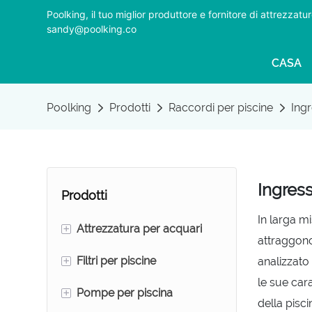
Poolking, il tuo miglior produttore e fornitore di attrezza
sandy@poolking.co
CASA
Poolking
Prodotti
Raccordi per piscine
Ingr
Ingress
Prodotti
In larga mi
+
Attrezzatura per acquari
attraggono 
+
Filtri per piscine
Frazionatori di schiuma
analizzato 
le sue car
+
Pompe per piscina
Filtri a sabbia per acquari
Filtri a sabbia per piscine
della pisci