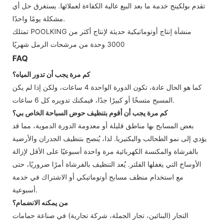
تقدم بولكينج خدمة ما بعد البيع عالية الكفاءة لعملائها. يستغرق حل أي
مشكلة يومًا واحدًا.
تمتلك POOLKING منشأة إنتاج أوتوماتيكية حديثة لإنتاج أكثر من
3000 وحدة من مرشحات الرمل شهريًا
FAQ
كم مرة يجب أن تدور المياه؟
كما هو الحال عادة، تكون الدورة الواحدة 4 ساعات، ولكن إذا لم يكن
المسبح متسخًا أو كبيرًا جدًا، فيمكنك تدويره كل 6 ساعات.
كم مرة يجب أن أقوم بتنظيف حوض السباحة الخاص بي؟
بعض المسابح بها مناطق قليلة أو معدومة الدورة الدموية، مما قد
يؤدي إلى نمو الطحالب والبكتيريا. لذا، يُنصح بتنظيف الجدران والأرضية
بالفرشاة والمكنسة الكهربائية مرة واحدة أسبوعيًا على الأقل لإزالة
الأوساخ التي يغفلها الفلتر. يُعد التنظيف بالفرشاة أمرًا ضروريًا، حتى
مع استخدام منظف مسابح أوتوماتيكي أو الاشتراك في خدمة
أسبوعية.
من يمكنه الانضمام؟
التجار (البنائين، تجار الجملة، شركة تجارية) في صناعة حمامات