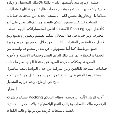
عملية الإنتاج. منذ تأسيسها، نلتزم دائمًا بالابتكار المستقل والإدارة
العلمية والتحسين المستمر، ونقدم خدمات عالية الجودة لتلبية متطلبات
عملائنا بل وتجاوزها. نضمن لكم أن منتجنا الجديد من ملحقات حمامات
السباحة للبالغين سيعود عليكم بالعديد من الفوائد. نحن على أتم
الاستعداد لتلقي استفساراتكم. اليوم، تُصنف Poolking كأفضل مورد
محترف وذو خبرة في هذا المجال. يمكننا تصميم وتطوير وتصنيع وبيع
سلاسل مختلفة من المنتجات بأنفسنا، من خلال الجمع بين جهود وخبرة
جميع موظفينا. كما أننا مسؤولون عن تقديم مجموعة واسعة من
الخدمات للعملاء، بما في ذلك الدعم الفني وخدمات الأسئلة والأجوبة
السريعة. يمكنكم معرفة المزيد عن منتجنا الجديد من ملحقات
حمامات السباحة للبالغين وعن شركتنا من خلال التواصل معنا مباشرةً.
يساعد هذا المنتج على إطالة عمر الجهاز، مما يقلل من خطر تآكله
الناتج عن ارتفاع درجة حرارة التشغيل.
المزايا
تستخدم شركة Poolking آلات الرش الآلية الروبوتية، ونظام التحكم
الرقمي، وآلات القطع، وقوالب النفخ البلاستيكية وآلات حقن البلاستيك
لضمان منتجات فريدة من نوعها وعالية الكفاءة.