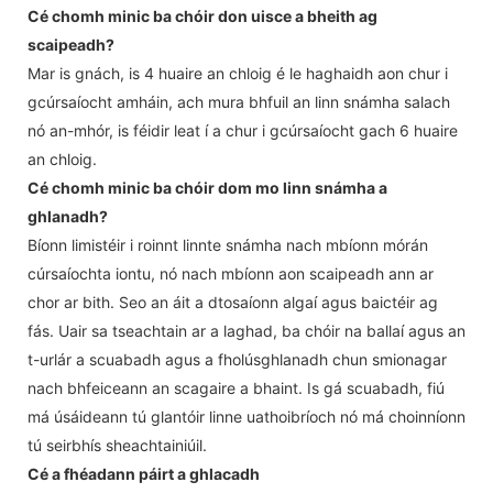
Cé chomh minic ba chóir don uisce a bheith ag
scaipeadh?
Mar is gnách, is 4 huaire an chloig é le haghaidh aon chur i
gcúrsaíocht amháin, ach mura bhfuil an linn snámha salach
nó an-mhór, is féidir leat í a chur i gcúrsaíocht gach 6 huaire
an chloig.
Cé chomh minic ba chóir dom mo linn snámha a
ghlanadh?
Bíonn limistéir i roinnt linnte snámha nach mbíonn mórán
cúrsaíochta iontu, nó nach mbíonn aon scaipeadh ann ar
chor ar bith. Seo an áit a dtosaíonn algaí agus baictéir ag
fás. Uair sa tseachtain ar a laghad, ba chóir na ballaí agus an
t-urlár a scuabadh agus a fholúsghlanadh chun smionagar
nach bhfeiceann an scagaire a bhaint. Is gá scuabadh, fiú
má úsáideann tú glantóir linne uathoibríoch nó má choinníonn
tú seirbhís sheachtainiúil.
Cé a fhéadann páirt a ghlacadh