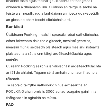
dhaoine fásta agus faoinár gcuideachta trí theagmháil
dhíreach a dhéanamh linn. Cuidíonn an táirge le saolré na
feiste a shíneadh, rud a laghdaíonn an riosca go n-aosóidh
an gléas de bharr teocht oibriúcháin ard.
Buntáistí
Úsáideann Poolking meaisíní spraeála róbat uathoibríocha,
córas foirceanta rialaithe digiteach, meaisíní gearrtha,
meaisíní múnlú séideadh plaisteach agus meaisíní insteallta
plaisteacha a ráthaíonn táirgí ardéifeachtúlachta agus
uathúla.
Cuireann Poolking seirbhís iar-díolacháin ardéifeachtúlachta
ar fáil do chliaint. Tógann sé lá amháin chun aon fhadhb a
réiteach.
Tá saoráid táirgthe uathoibríoch nua-aimseartha ag
POOLKING chun breis is 3000 aonad scagaire gainimh a
tháirgeadh in aghaidh na míosa.
FAQ