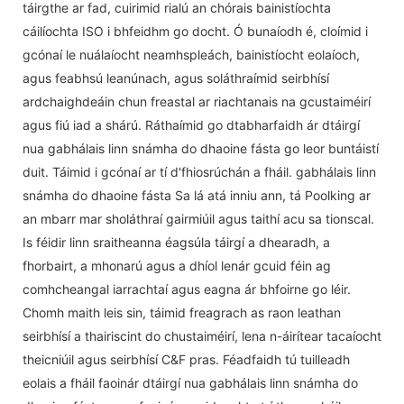
táirgthe ar fad, cuirimid rialú an chórais bainistíochta
cáilíochta ISO i bhfeidhm go docht. Ó bunaíodh é, cloímid i
gcónaí le nuálaíocht neamhspleách, bainistíocht eolaíoch,
agus feabhsú leanúnach, agus soláthraímid seirbhísí
ardchaighdeáin chun freastal ar riachtanais na gcustaiméirí
agus fiú iad a shárú. Ráthaímid go dtabharfaidh ár dtáirgí
nua gabhálais linn snámha do dhaoine fásta go leor buntáistí
duit. Táimid i gcónaí ar tí d'fhiosrúchán a fháil. gabhálais linn
snámha do dhaoine fásta Sa lá atá inniu ann, tá Poolking ar
an mbarr mar sholáthraí gairmiúil agus taithí acu sa tionscal.
Is féidir linn sraitheanna éagsúla táirgí a dhearadh, a
fhorbairt, a mhonarú agus a dhíol lenár gcuid féin ag
comhcheangal iarrachtaí agus eagna ár bhfoirne go léir.
Chomh maith leis sin, táimid freagrach as raon leathan
seirbhísí a thairiscint do chustaiméirí, lena n-áirítear tacaíocht
theicniúil agus seirbhísí C&F pras. Féadfaidh tú tuilleadh
eolais a fháil faoinár dtáirgí nua gabhálais linn snámha do