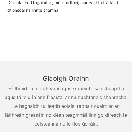
Déileálaithe (Tógálaithe, mórdhíoltóirí, cuideachta trádála) i
dtionscal na linnte snámha.
Glaoigh Orainn
Fáiltímid roimh dhearaí agus smaointe saincheaptha
agus táimid in ann freastal ar na riachtanais shonracha.
Le haghaidh tuilleadh eolais, tabhair cuairt ar an
láithreán gréasáin nó déan teagmháil linn go díreach le
ceisteanna nó le fiosrúcháin.