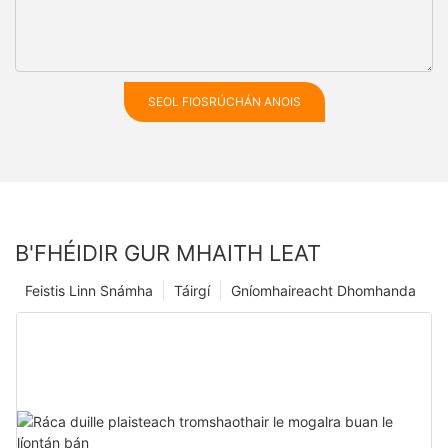
SEOL FIOSRÚCHÁN ANOIS
B'FHÉIDIR GUR MHAITH LEAT
Feistis Linn Snámha
Táirgí
Gníomhaireacht Dhomhanda