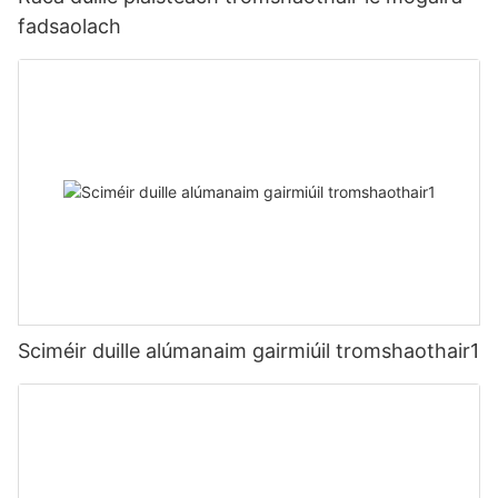
fadsaolach
Sciméir duille alúmanaim gairmiúil tromshaothair1