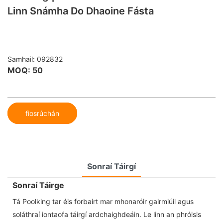
Linn Snámha Do Dhaoine Fásta
Samhail: 092832
MOQ: 50
fiosrúchán
Sonraí Táirgí
Sonraí Táirge
Tá Poolking tar éis forbairt mar mhonaróir gairmiúil agus
soláthraí iontaofa táirgí ardchaighdeáin. Le linn an phróisis