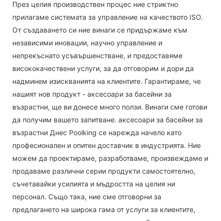
През целия производствен процес ние стриктно
прилагаме системата за управление на качеството ISO.
От създаването си ние винаги се придържаме към
независими иновации, научно управление и
непрекъснато усъвършенстване, и предоставяме
висококачествени услуги, за да отговорим и дори да
надминем изискванията на клиентите. Гарантираме, че
нашият нов продукт - аксесоари за басейни за
възрастни, ще ви донесе много ползи. Винаги сме готови
да получим вашето запитване. аксесоари за басейни за
възрастни Днес Poolking се нарежда начело като
професионален и опитен доставчик в индустрията. Ние
можем да проектираме, разработваме, произвеждаме и
продаваме различни серии продукти самостоятелно,
съчетавайки усилията и мъдростта на целия ни
персонал. Също така, ние сме отговорни за
предлагането на широка гама от услуги за клиентите,