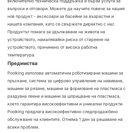
включително техническа поддръжка и бързи услуги за
въпроси и отговори. Можете да научите повече за нашия
нов продукт - аксесоари за басейни за възрастни и
нашата компания, като се свържете директно с нас.
Продуктът помага за удължаване на живота на
устройството, намалявайки риска от стареене на
устройството, причинено от висока работна
температура.
Предимства
Poolking използва автоматични роботизирани машини за
пръскане, система за цифрово управление на навиване,
машини за рязане, машини за формоване на пластмаса с
раздувна леене и машини за шприцване на пластмаса,
което гарантира високоефективни и уникални продукти.
Poolking предлага високоефективно следпродажбено
обслужване на клиентите. Отнема 1 ден за решаване на
всеки проблем.