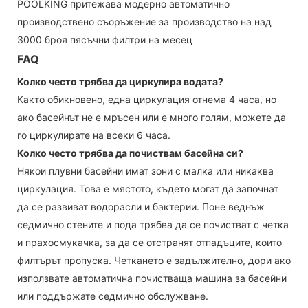
POOLKING притежава модерно автоматично
производствено съоръжение за производство на над
3000 броя пясъчни филтри на месец
FAQ
Колко често трябва да циркулира водата?
Както обикновено, една циркулация отнема 4 часа, но
ако басейнът не е мръсен или е много голям, можете да
го циркулирате на всеки 6 часа.
Колко често трябва да почиствам басейна си?
Някои плувни басейни имат зони с малка или никаква
циркулация. Това е мястото, където могат да започнат
да се развиват водорасли и бактерии. Поне веднъж
седмично стените и пода трябва да се почистват с четка
и прахосмукачка, за да се отстранят отпадъците, които
филтърът пропуска. Четкането е задължително, дори ако
използвате автоматична почистваща машина за басейни
или поддържате седмично обслужване.