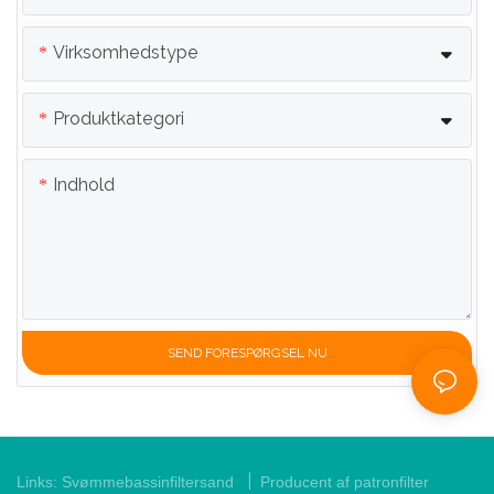
Virksomhedstype
Produktkategori
Indhold
SEND FORESPØRGSEL NU
|
Links:
Svømmebassinfiltersand
Producent af patronfilter