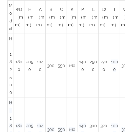
M
ΦD
H
A
B
C
K
P
L
L2
T
W
o
（m
（m
（m
（m
（m
（m
（m
（m
（m
（m
（m
d
m）
m）
m）
m）
m）
m）
m）
m）
m）
m）
m）
el
H
L
1
8
180
205
104
140
250
270
100
300
550
160
300
2
0
0
0
0
0
0
0
5
0
0
H
L
1
8
180
205
104
140
300
320
100
300
550
160
300