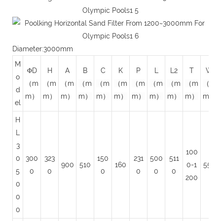
Diameter:3000mm
M
ΦD
H
A
B
C
K
P
L
L2
T
W
o
（m
（m
（m
（m
（m
（m
（m
（m
（m
（m
（m
d
m）
m）
m）
m）
m）
m）
m）
m）
m）
m）
m）
el
H
L
3
100
0
300
323
150
231
500
511
900
510
160
0-1
550
5
0
0
0
0
0
0
200
0
0
0