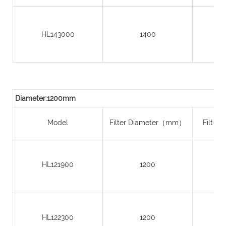
HL143000
1400
Diameter:1200mm
Model
Filter Diameter（mm）
Filter
HL121900
1200
HL122300
1200