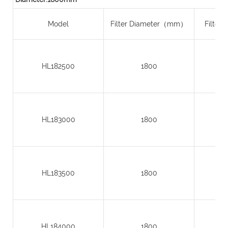
Model
Filter Diameter（mm）
Filter
HL182500
1800
HL183000
1800
HL183500
1800
HL184000
1800