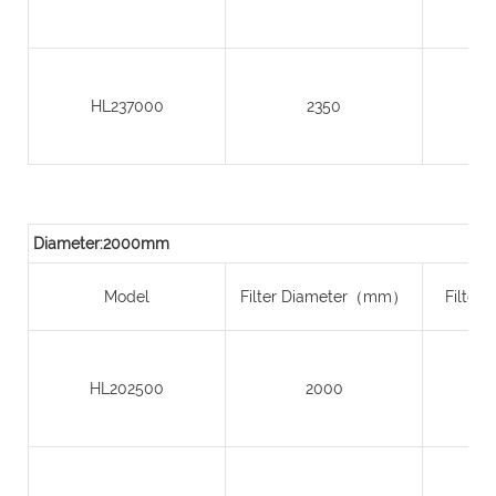
HL237000
2350
Diameter:2000mm
Model
Filter Diameter（mm）
Filter
HL202500
2000