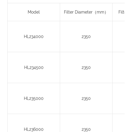
Model
Filter Diameter（mm）
Filter
HL234000
2350
HL234500
2350
HL235000
2350
HL236000
2350