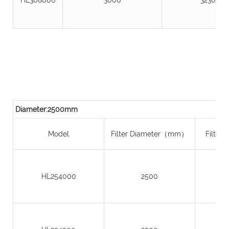
Diameter:2500mm
Model
Filter Diameter（mm）
Filter
HL254000
2500