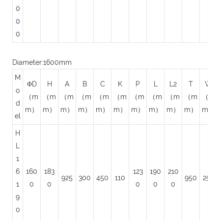
0
0
0
Diameter:1600mm
M
ΦD
H
A
B
C
K
P
L
L2
T
W
o
（m
（m
（m
（m
（m
（m
（m
（m
（m
（m
（m
d
m）
m）
m）
m）
m）
m）
m）
m）
m）
m）
m）
el
H
L
1
6
160
183
123
190
210
925
300
450
110
950
250
1
0
0
0
0
0
9
0