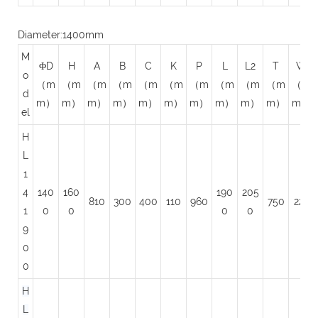
Diameter:1400mm
M
ΦD
H
A
B
C
K
P
L
L2
T
W
o
（m
（m
（m
（m
（m
（m
（m
（m
（m
（m
（m
d
m）
m）
m）
m）
m）
m）
m）
m）
m）
m）
m）
el
H
L
1
4
140
160
190
205
810
300
400
110
960
750
225
1
0
0
0
0
9
0
0
H
L