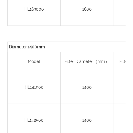
HL163000
1600
Diameter:1400mm
Model
Filter Diameter（mm）
Filter
HL141900
1400
HL142500
1400