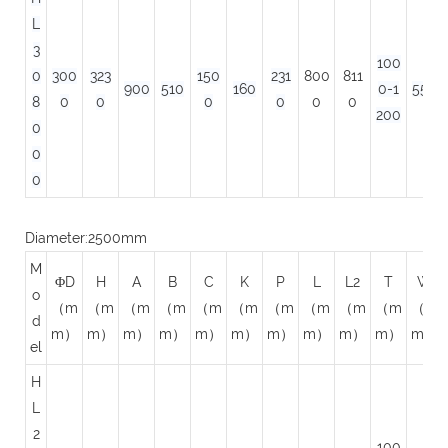
L
3
100
0
300
323
150
231
800
811
900
510
160
0-1
550
8
0
0
0
0
0
0
200
0
0
0
Diameter:2500mm
M
ΦD
H
A
B
C
K
P
L
L2
T
W
o
（m
（m
（m
（m
（m
（m
（m
（m
（m
（m
（m
d
m）
m）
m）
m）
m）
m）
m）
m）
m）
m）
m）
el
H
L
2
100