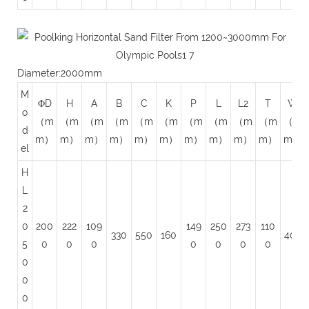
Diameter:2000mm
M
ΦD
H
A
B
C
K
P
L
L2
T
W
o
（m
（m
（m
（m
（m
（m
（m
（m
（m
（m
（m
d
m）
m）
m）
m）
m）
m）
m）
m）
m）
m）
m）
el
H
L
2
0
200
222
109
149
250
273
110
330
550
160
400
5
0
0
0
0
0
0
0
0
0
0