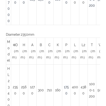
7
0
0
0
0
0
0
200
0
0
0
Diameter:2350mm
M
ΦD
H
A
B
C
K
P
L
L2
T
W
o
（m
（m
（m
（m
（m
（m
（m
（m
（m
（m
（m
d
m）
m）
m）
m）
m）
m）
m）
m）
m）
m）
m）
el
H
L
2
100
3
235
256
127
175
400
438
300
710
160
0-1
500
4
0
0
0
0
0
0
200
0
0