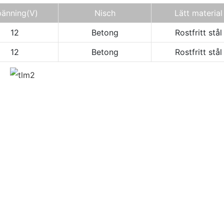
änning
(V)
Nisch
Lätt material
12
Betong
Rostfritt stål
12
Betong
Rostfritt stål