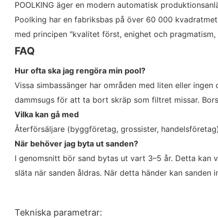
POOLKING äger en modern automatisk produktionsanläg
Poolking har en fabriksbas på över 60 000 kvadratmeter
med principen "kvalitet först, enighet och pragmatism, 
FAQ
Hur ofta ska jag rengöra min pool?
Vissa simbassänger har områden med liten eller ingen c
dammsugs för att ta bort skräp som filtret missar. Bor
Vilka kan gå med
Återförsäljare (byggföretag, grossister, handelsföreta
När behöver jag byta ut sanden?
I genomsnitt bör sand bytas ut vart 3–5 år. Detta kan va
släta när sanden åldras. När detta händer kan sanden 
Tekniska parametrar: