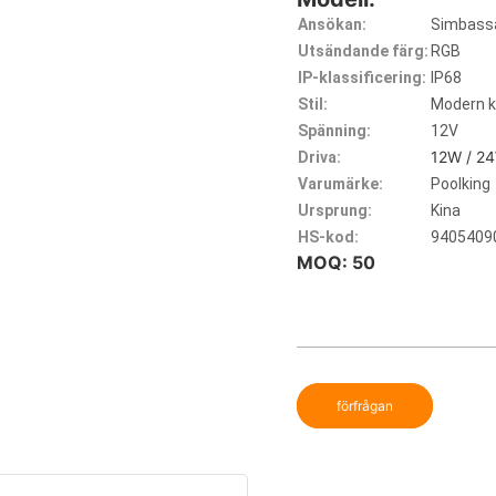
Ansökan:
Simbass
Utsändande färg:
RGB
IP-klassificering:
IP68
Stil:
Modern ki
Spänning:
12V
12W / 2
Driva:
Varumärke:
Poolking
Ursprung:
Kina
HS-kod:
9405409
MOQ: 50
förfrågan