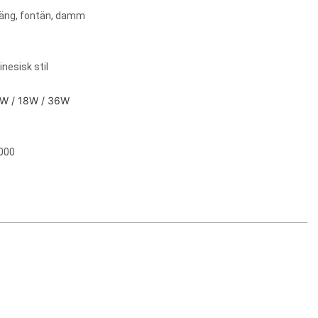
äng, fontän, damm
nesisk stil
4W / 18W / 36W
000