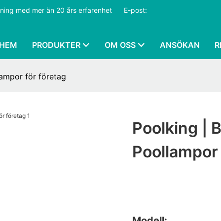
ustning med mer än 20 års erfarenhet
​​​​​​​
E-post:
HEM
PRODUKTER
OM OSS
ANSÖKAN
R
ampor för företag
Poolking | 
Poollampor 
Modell: