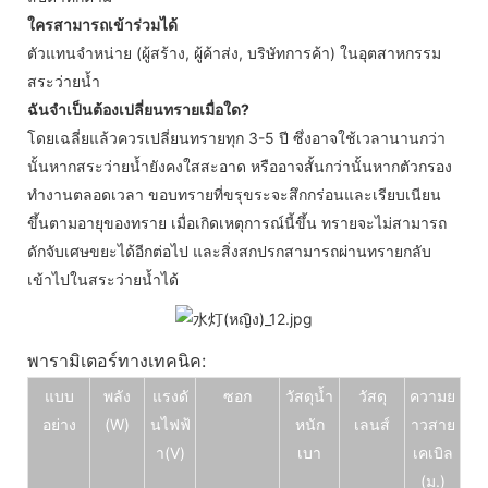
ใครสามารถเข้าร่วมได้
ตัวแทนจำหน่าย (ผู้สร้าง, ผู้ค้าส่ง, บริษัทการค้า) ในอุตสาหกรรม
สระว่ายน้ำ
ฉันจำเป็นต้องเปลี่ยนทรายเมื่อใด?
โดยเฉลี่ยแล้วควรเปลี่ยนทรายทุก 3-5 ปี ซึ่งอาจใช้เวลานานกว่า
นั้นหากสระว่ายน้ำยังคงใสสะอาด หรืออาจสั้นกว่านั้นหากตัวกรอง
ทำงานตลอดเวลา ขอบทรายที่ขรุขระจะสึกกร่อนและเรียบเนียน
ขึ้นตามอายุของทราย เมื่อเกิดเหตุการณ์นี้ขึ้น ทรายจะไม่สามารถ
ดักจับเศษขยะได้อีกต่อไป และสิ่งสกปรกสามารถผ่านทรายกลับ
เข้าไปในสระว่ายน้ำได้
พารามิเตอร์ทางเทคนิค:
แบบ
พลัง
แรงดั
ซอก
วัสดุน้ำ
วัสดุ
ความย
อย่าง
(W)
นไฟฟ้
หนัก
เลนส์
าวสาย
า
(V)
เบา
เคเบิล
(ม.)