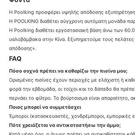
Η Poolking προσφέρει υψηλής απόδοσης εξυπηρέτηση 
Η POOLKING διαθέτει σύγχρονη αυτόματη μονάδα πα
Η Poolking διαθέτει εργοστασιακή βάση άνω των 60.
υαλοβάμβακα στην Κίνα. Εξυπηρετούμε τους πελάτες μ
απόδοσης».
FAQ
Πόσο συχνά πρέπει να καθαρίζω την πισίνα μου;
Ορισμένες πισίνες έχουν περιοχές με ελάχιστη ή καθ
φορά την εβδομάδα, οι τοίχοι και το δάπεδο θα πρέπε
περνάει το φίλτρο. Το βούρτσισμα είναι απαραίτητο, α
Ποιος μπορεί να συμμετάσχει
Έμποροι (κατασκευαστές, χονδρέμποροι, εμπορικές ετ
Πότε χρειάζεται να αντικαταστήσω την άμμο;
Κατά μέσο όρο, η άμμος πρέπει να αντικαθίσταται κάθ