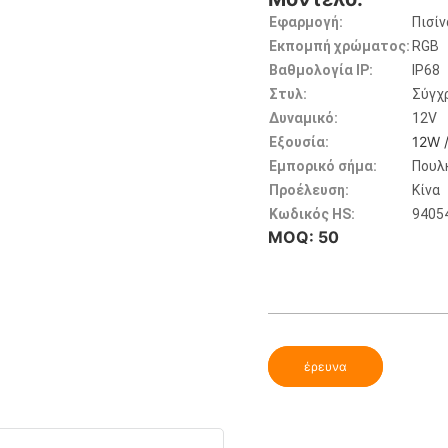
Εφαρμογή:
Πισίν
Εκπομπή χρώματος:
RGB
Βαθμολογία IP:
IP68
Στυλ:
Σύγχ
Δυναμικό:
12V
12W 
Εξουσία:
Εμπορικό σήμα:
Πουλ
Προέλευση:
Κίνα
Κωδικός HS:
9405
MOQ: 50
έρευνα