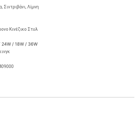
α, Σιντριβάνι, Λίμνη
ρονο Κινέζικο Στυλ
/ 24W / 18W / 36W
κινγκ
409000