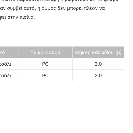
ταν συμβεί αυτό, η άμμος δεν μπορεί πλέον να
ει στην πισίνα.
κό
Υλικό φακού
Μήκος καλωδίου (μ)
τσάλι
PC
2.0
τσάλι
PC
2.0