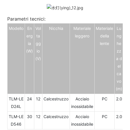
Parametri tecnici:
Modello
En
Vol
Nicchia
Materiale
Materiale
Lu
erg
ta
leggero
della
ng
ia
gg
lente
he
(W)
io
zz
(V)
a d
el
ca
vo
(m)
TLM-LE
24
12
Calcestruzzo
Acciaio
PC
2.0
D24L
inossidabile
TLM-LE
30
12
Calcestruzzo
Acciaio
PC
2.0
D546
inossidabile