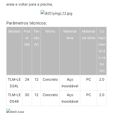
areia e voltar para a piscina.
Parâmetros técnicos:
Modelo
Pod
Ten
Nicho
Material
Material
Co
er
são
leve
da lente
mpri
(W)
(V)
men
to d
o ca
bo
(m)
TLM-LE
24
12
Concreto
Aço
PC
2.0
D24L
inoxidável
TLM-LE
30
12
Concreto
Aço
PC
2.0
D546
inoxidável