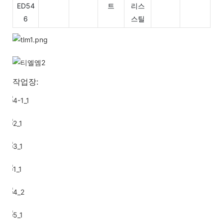
ED54
트
리스
6
스틸
작업장: