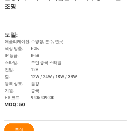
조명
모델:
애플리케이션:
수영장, 분수, 연못
색상 방출:
RGB
IP 등급:
IP68
스타일:
모던 중국 스타일
전압:
12V
12W / 24W / 18W / 36W
힘:
등록 상표:
풀킹
기원:
중국
HS 코드:
9405409000
MOQ: 50
문의