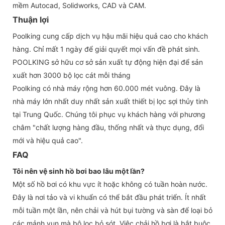
mềm Autocad, Solidworks, CAD và CAM.
Thuận lợi
Poolking cung cấp dịch vụ hậu mãi hiệu quả cao cho khách
hàng. Chỉ mất 1 ngày để giải quyết mọi vấn đề phát sinh.
POOLKING sở hữu cơ sở sản xuất tự động hiện đại để sản
xuất hơn 3000 bộ lọc cát mỗi tháng
Poolking có nhà máy rộng hơn 60.000 mét vuông. Đây là
nhà máy lớn nhất duy nhất sản xuất thiết bị lọc sợi thủy tinh
tại Trung Quốc. Chúng tôi phục vụ khách hàng với phương
châm "chất lượng hàng đầu, thống nhất và thực dụng, đổi
mới và hiệu quả cao".
FAQ
Tôi nên vệ sinh hồ bơi bao lâu một lần?
Một số hồ bơi có khu vực ít hoặc không có tuần hoàn nước.
Đây là nơi tảo và vi khuẩn có thể bắt đầu phát triển. Ít nhất
mỗi tuần một lần, nên chải và hút bụi tường và sàn để loại bỏ
các mảnh vụn mà bộ lọc bỏ sót. Việc chải hồ bơi là bắt buộc,