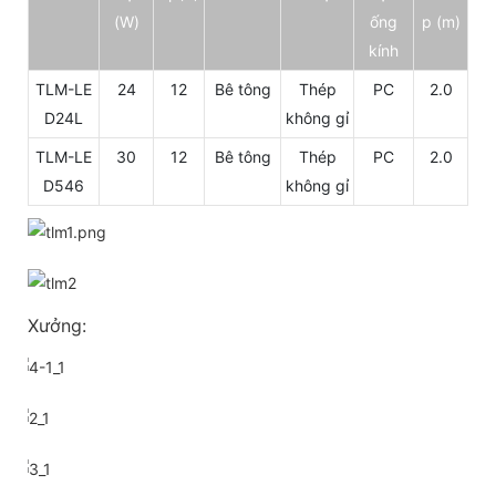
(W)
ống
p (m)
kính
TLM-LE
24
12
Bê tông
Thép
PC
2.0
D24L
không gỉ
TLM-LE
30
12
Bê tông
Thép
PC
2.0
D546
không gỉ
Xưởng: