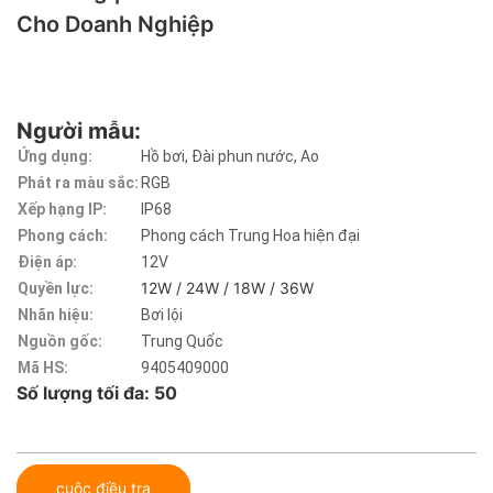
Cho Doanh Nghiệp
Người mẫu:
Ứng dụng:
Hồ bơi, Đài phun nước, Ao
Phát ra màu sắc:
RGB
Xếp hạng IP:
IP68
Phong cách:
Phong cách Trung Hoa hiện đại
Điện áp:
12V
12W / 24W / 18W / 36W
Quyền lực:
Nhãn hiệu:
Bơi lội
Nguồn gốc:
Trung Quốc
Mã HS:
9405409000
Số lượng tối đa: 50
cuộc điều tra