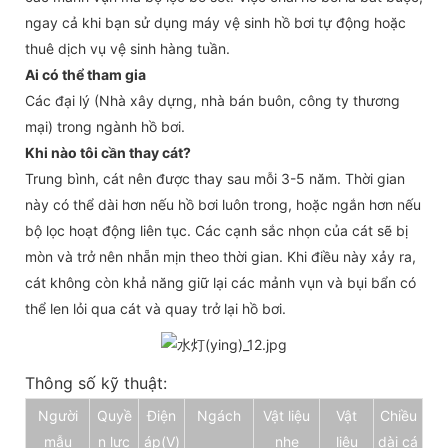
ngay cả khi bạn sử dụng máy vệ sinh hồ bơi tự động hoặc
thuê dịch vụ vệ sinh hàng tuần.
Ai có thể tham gia
Các đại lý (Nhà xây dựng, nhà bán buôn, công ty thương
mại) trong ngành hồ bơi.
Khi nào tôi cần thay cát?
Trung bình, cát nên được thay sau mỗi 3-5 năm. Thời gian
này có thể dài hơn nếu hồ bơi luôn trong, hoặc ngắn hơn nếu
bộ lọc hoạt động liên tục. Các cạnh sắc nhọn của cát sẽ bị
mòn và trở nên nhẵn mịn theo thời gian. Khi điều này xảy ra,
cát không còn khả năng giữ lại các mảnh vụn và bụi bẩn có
thể len ​​lỏi qua cát và quay trở lại hồ bơi.
Thông số kỹ thuật:
Người
Quyề
Điện
Ngách
Vật liệu
Vật
Chiều
mẫu
n lực
áp
(V)
nhẹ
liệu
dài cá