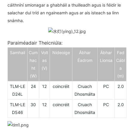
cáithníní smionagar a ghabháil a thuilleadh agus is féidir le
salachar dul tríd an ngaineamh agus ar ais isteach sa linn
snámha.
Paraiméadair Theicniúla:
Samhail
Cum
Volt
Nideoige
Ábhar
Ábhar
Fad
hac
as
Éadrom
Lionsa
Cábl
ht
(V)
a
(W)
(m)
TLM-LE
24
12
coincréit
Cruach
PC
2.0
D24L
Dhosmálta
TLM-LE
30
12
coincréit
Cruach
PC
2.0
D546
Dhosmálta