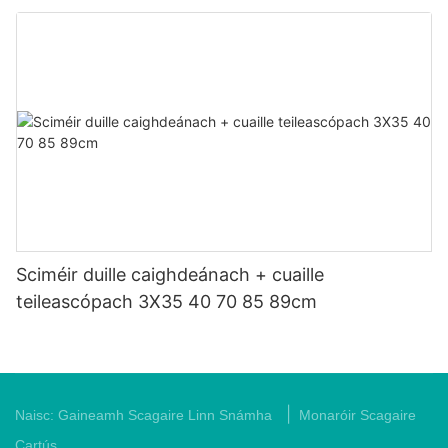
Sciméir duille caighdeánach + cuaille
teileascópach 3X35 40 70 85 89cm
|
Naisc:
Gaineamh Scagaire Linn Snámha
Monaróir Scagaire
Cartús