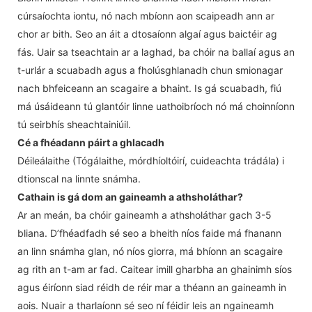
cúrsaíochta iontu, nó nach mbíonn aon scaipeadh ann ar
chor ar bith. Seo an áit a dtosaíonn algaí agus baictéir ag
fás. Uair sa tseachtain ar a laghad, ba chóir na ballaí agus an
t-urlár a scuabadh agus a fholúsghlanadh chun smionagar
nach bhfeiceann an scagaire a bhaint. Is gá scuabadh, fiú
má úsáideann tú glantóir linne uathoibríoch nó má choinníonn
tú seirbhís sheachtainiúil.
Cé a fhéadann páirt a ghlacadh
Déileálaithe (Tógálaithe, mórdhíoltóirí, cuideachta trádála) i
dtionscal na linnte snámha.
Cathain is gá dom an gaineamh a athsholáthar?
Ar an meán, ba chóir gaineamh a athsholáthar gach 3-5
bliana. D’fhéadfadh sé seo a bheith níos faide má fhanann
an linn snámha glan, nó níos giorra, má bhíonn an scagaire
ag rith an t-am ar fad. Caitear imill gharbha an ghainimh síos
agus éiríonn siad réidh de réir mar a théann an gaineamh in
aois. Nuair a tharlaíonn sé seo ní féidir leis an ngaineamh