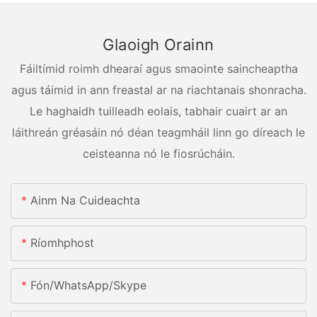
Glaoigh Orainn
Fáiltímid roimh dhearaí agus smaointe saincheaptha
agus táimid in ann freastal ar na riachtanais shonracha.
Le haghaidh tuilleadh eolais, tabhair cuairt ar an
láithreán gréasáin nó déan teagmháil linn go díreach le
ceisteanna nó le fiosrúcháin.
Ainm Na Cuideachta
Ríomhphost
Fón/whatsApp/skype