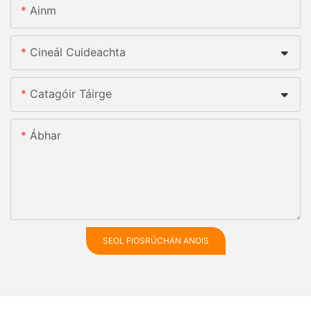
Ainm
Cineál Cuideachta
Catagóir Táirge
Ábhar
SEOL FIOSRÚCHÁN ANOIS