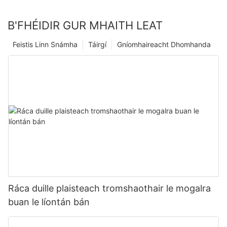
B'FHÉIDIR GUR MHAITH LEAT
Feistis Linn Snámha
Táirgí
Gníomhaireacht Dhomhanda
Ráca duille plaisteach tromshaothair le mogalra
buan le líontán bán