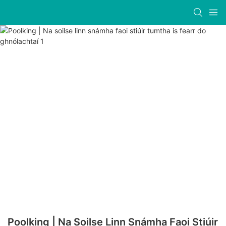
Poolking | Na Soilse Linn Snámha Faoi Stiúir