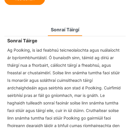
Sonraí Táirgí
Sonraí Táirge
Ag Poolking, is iad feabhsú teicneolaíochta agus nuálaíocht
ár bpríomhbhuntáistí. Ó bunaíodh sinn, táimid ag díriú ar
tháirgí nua a fhorbairt, cáilíocht táirgí a fheabhsú, agus
freastal ar chustaiméirí. Soilse linn snámha tumtha faoi stiúir
Is monaróir agus soláthraí cuimsitheach táirgí
ardchaighdeáin agus seirbhís aon stad é Poolking. Cuirfimid
seirbhísí pras ar fáil go gníomhach, mar is gnáth. Le
haghaidh tuilleadh sonraí faoinár soilse linn snámha tumtha
faoi stiúir agus táirgí eile, cuir in iúl dúinn. Cruthaítear soilse
linn snámha tumtha faoi stiúir Poolking go gairmiúil faoi
fhoireann dearaidh láidir a bhfuil cumas ríomhaireachta den