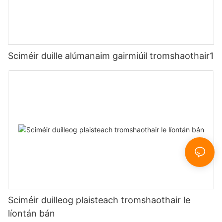
Sciméir duille alúmanaim gairmiúil tromshaothair1
Sciméir duilleog plaisteach tromshaothair le
líontán bán