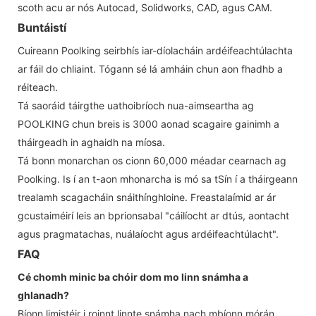
scoth acu ar nós Autocad, Solidworks, CAD, agus CAM.
Buntáistí
Cuireann Poolking seirbhís iar-díolacháin ardéifeachtúlachta
ar fáil do chliaint. Tógann sé lá amháin chun aon fhadhb a
réiteach.
Tá saoráid táirgthe uathoibríoch nua-aimseartha ag
POOLKING chun breis is 3000 aonad scagaire gainimh a
tháirgeadh in aghaidh na míosa.
Tá bonn monarchan os cionn 60,000 méadar cearnach ag
Poolking. Is í an t-aon mhonarcha is mó sa tSín í a tháirgeann
trealamh scagacháin snáithínghloine. Freastalaímid ar ár
gcustaiméirí leis an bprionsabal "cáilíocht ar dtús, aontacht
agus pragmatachas, nuálaíocht agus ardéifeachtúlacht".
FAQ
Cé chomh minic ba chóir dom mo linn snámha a
ghlanadh?
Bíonn limistéir i roinnt linnte snámha nach mbíonn mórán