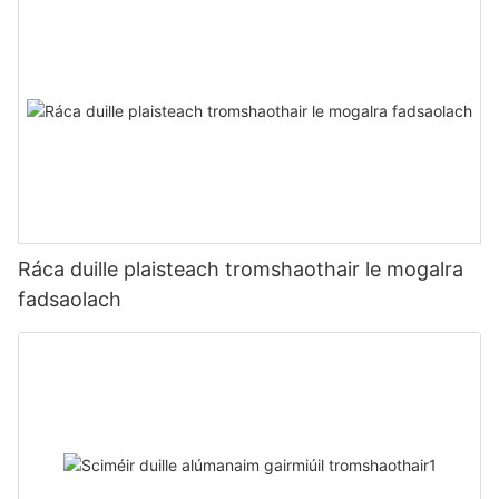
Ráca duille plaisteach tromshaothair le mogalra
fadsaolach