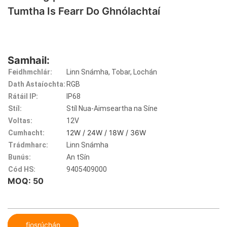
Tumtha Is Fearr Do Ghnólachtaí
Samhail:
Feidhmchlár:
Linn Snámha, Tobar, Lochán
Dath Astaíochta:
RGB
Rátáil IP:
IP68
Stíl:
Stíl Nua-Aimseartha na Síne
Voltas:
12V
12W / 24W / 18W / 36W
Cumhacht:
Trádmharc:
Linn Snámha
Bunús:
An tSín
Cód HS:
9405409000
MOQ: 50
fiosrúchán