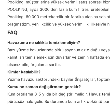
Poolking, müşterilerine yüksek verimli satış sonrası h
POOLKING, ayda 3000'den fazla kum filtresi üretebilen 
Poolking, 60.000 metrekarelik bir fabrika alanına sahipti
pragmatizm, yenilikçilik ve yüksek verimlilik" ilkesiyle 
FAQ
Havuzumu ne sıklıkla temizlemeliyim?
Bazı yüzme havuzlarında sirkülasyonun az olduğu veya hi
kalıntıları temizlemek için duvarlar ve zemin haftada en
olsanız bile, fırçalama şarttır.
Kimler katılabilir?
Yüzme havuzu sektöründeki bayiler (İnşaatçılar, toptancıl
Kumu ne zaman değiştirmem gerekir?
Kum ortalama 3-5 yılda bir değiştirilmelidir. Havuz temiz
pürüzsüz hale gelir. Bu durumda kum artık döküntü parç