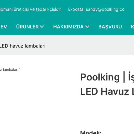
ipmanı üreticisi ve tedarikçisidir
​​​​​​​
E-posta: sandy@poolking.co
EV
ÜRÜNLER
HAKKIMIZDA
BAŞVURU
ç LED havuz lambaları
Poolking | İ
LED Havuz 
Modeli: