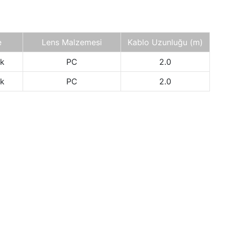
e
Lens Malzemesi
Kablo Uzunluğu (m)
ik
PC
2.0
ik
PC
2.0