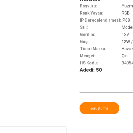
Başvuru:
Yüzme
Renk Yayan:
RGB
IP Derecelendirmesi:
IP68
Stil:
Modern
Gerilim:
12V
12W /
Güç:
Ticari Marka:
Havuz 
Menşei:
Çin
HS Kodu:
9405
Adedi: 50
soruşturma