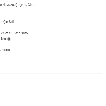
 Havuzu, Çeşme, Gölet
 Çin Stili
 24W / 18W / 36W
krallığı
409000