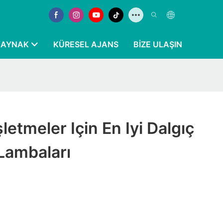
KAYNAK
KÜRESEL AJANS
BIZE ULAŞIN
şletmeler Için En Iyi Dalgıç
Lambaları