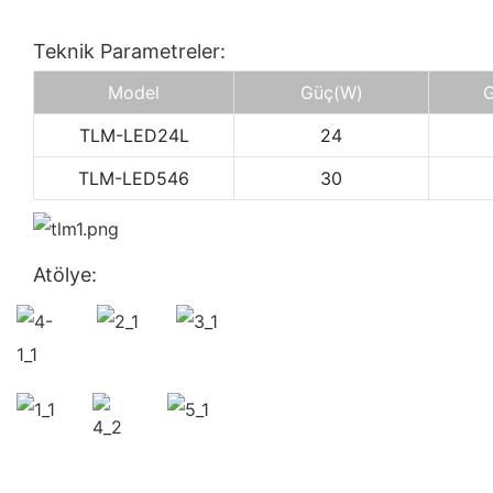
Teknik Parametreler:
Model
Güç
(W)
G
TLM-LED24L
24
TLM-LED546
30
Atölye: