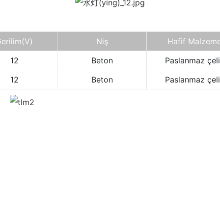
erilim
(V)
Niş
Hafif Malzem
12
Beton
Paslanmaz çel
12
Beton
Paslanmaz çel