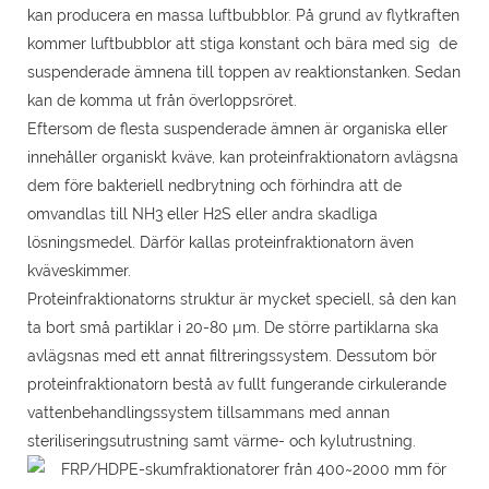
kan producera en massa luftbubblor. På grund av flytkraften
kommer luftbubblor att stiga konstant och bära med sig de
suspenderade ämnena till toppen av reaktionstanken. Sedan
kan de komma ut från överloppsröret.
Eftersom de flesta suspenderade ämnen är organiska eller
innehåller organiskt kväve, kan proteinfraktionatorn avlägsna
dem före bakteriell nedbrytning och förhindra att de
omvandlas till NH3 eller H2S eller andra skadliga
lösningsmedel. Därför kallas proteinfraktionatorn även
kväveskimmer.
Proteinfraktionatorns struktur är mycket speciell, så den kan
ta bort små partiklar i 20-80 µm. De större partiklarna ska
avlägsnas med ett annat filtreringssystem. Dessutom bör
proteinfraktionatorn bestå av fullt fungerande cirkulerande
vattenbehandlingssystem tillsammans med annan
steriliseringsutrustning samt värme- och kylutrustning.