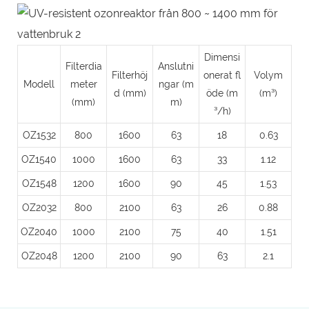
Dimensi
Filterdia
Anslutni
Filterhöj
onerat fl
Volym
Modell
meter
ngar (m
d (mm)
öde (m
(m³)
(mm)
m)
³/h)
OZ1532
800
1600
63
18
0.63
OZ1540
1000
1600
63
33
1.12
OZ1548
1200
1600
90
45
1.53
OZ2032
800
2100
63
26
0.88
OZ2040
1000
2100
75
40
1.51
OZ2048
1200
2100
90
63
2.1