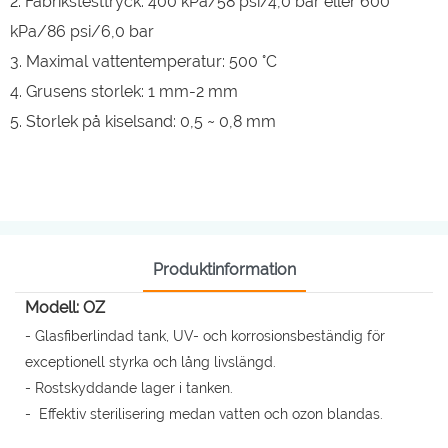
2. Fabrikstesttryck: 400 kPa/58 psi/4,0 bar eller 600
kPa/86 psi/6,0 bar
3. Maximal vattentemperatur: 500 °C
4. Grusens storlek: 1 mm-2 mm
5. Storlek på kiselsand: 0,5 ~ 0,8 mm
Produktinformation
Modell: OZ
- Glasfiberlindad tank, UV- och korrosionsbeständig för
exceptionell styrka och lång livslängd.
- Rostskyddande lager i tanken.
- Effektiv sterilisering medan vatten och ozon blandas.