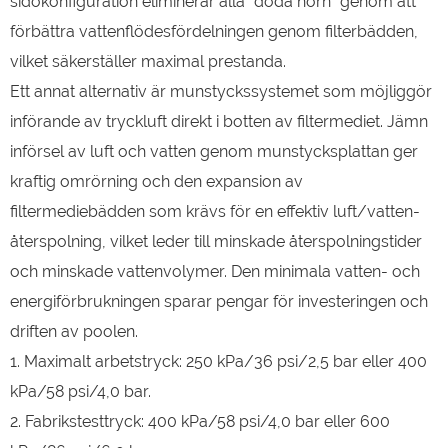
sidokonfiguration eliminerar alla "döda hörn" genom att
förbättra vattenflödesfördelningen genom filterbädden,
vilket säkerställer maximal prestanda.
Ett annat alternativ är munstyckssystemet som möjliggör
införande av tryckluft direkt i botten av filtermediet. Jämn
införsel av luft och vatten genom munstycksplattan ger
kraftig omrörning och den expansion av
filtermediebädden som krävs för en effektiv luft/vatten-
återspolning, vilket leder till minskade återspolningstider
och minskade vattenvolymer. Den minimala vatten- och
energiförbrukningen sparar pengar för investeringen och
driften av poolen.
1. Maximalt arbetstryck: 250 kPa/36 psi/2,5 bar eller 400
kPa/58 psi/4,0 bar.
2. Fabrikstesttryck: 400 kPa/58 psi/4,0 bar eller 600