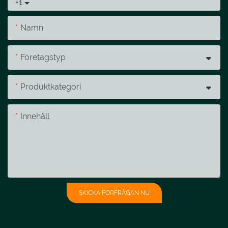
+1
Namn
Företagstyp
Produktkategori
Innehåll
SKICKA FÖRFRÅGAN NU