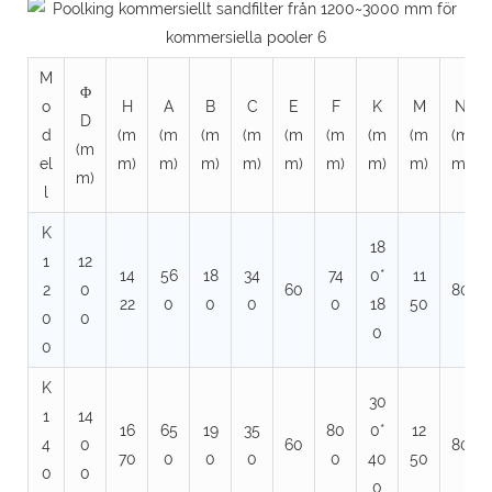
M
Φ
o
H
A
B
C
E
F
K
M
N
D
d
(m
(m
(m
(m
(m
(m
(m
(m
(m
(m
el
m)
m)
m)
m)
m)
m)
m)
m)
m)
m)
l
K
18
1
12
14
56
18
34
74
0*
11
2
0
60
80
22
0
0
0
0
18
50
0
0
0
0
K
30
1
14
16
65
19
35
80
0*
12
4
0
60
80
70
0
0
0
0
40
50
0
0
0