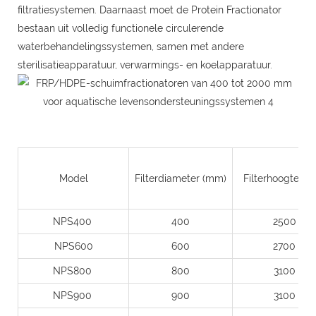
filtratiesystemen. Daarnaast moet de Protein Fractionator
bestaan ​​uit volledig functionele circulerende
waterbehandelingssystemen, samen met andere
sterilisatieapparatuur, verwarmings- en koelapparatuur.
Model
Filterdiameter (mm)
Filterhoogte
(m
NPS400
400
2500
NPS600
600
2700
NPS800
800
3100
NPS900
900
3100