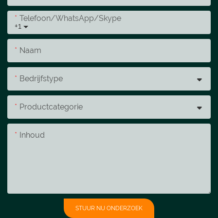
Telefoon/WhatsApp/Skype
+1
Naam
Bedrijfstype
Productcategorie
Inhoud
STUUR NU ONDERZOEK