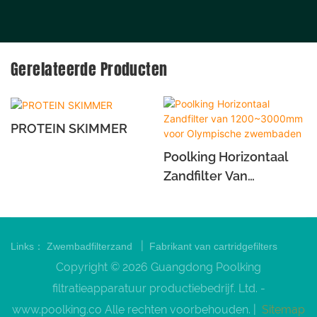
Gerelateerde Producten
PROTEIN SKIMMER
Poolking Horizontaal
Zandfilter Van
1200~3000mm Voor
Olympische
Zwembaden
|
Links：
Zwembadfilterzand
Fabrikant van cartridgefilters
Copyright © 2026 Guangdong Poolking
filtratieapparatuur productiebedrijf. Ltd. -
www.poolking.co
Alle rechten voorbehouden. |
Sitemap