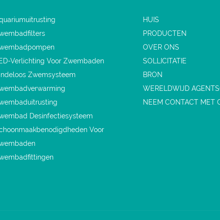
quariumuitrusting
HUIS
wembadfilters
PRODUCTEN
wembadpompen
OVER ONS
ED-Verlichting Voor Zwembaden
SOLLICITATIE
indeloos Zwemsysteem
BRON
wembadverwarming
WERELDWIJD AGENT
wembaduitrusting
NEEM CONTACT MET 
wembad Desinfectiesysteem
choonmaakbenodigdheden Voor
wembaden
wembadfittingen