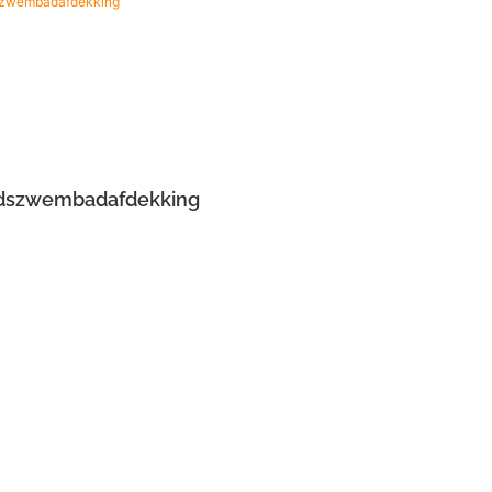
idszwembadafdekking