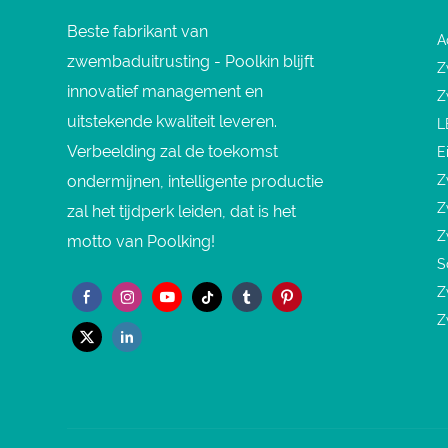
Beste fabrikant van
A
zwembaduitrusting - Poolkin blijft
Z
innovatief management en
Z
uitstekende kwaliteit leveren.
L
Verbeelding zal de toekomst
E
ondermijnen, intelligente productie
Z
Z
zal het tijdperk leiden, dat is het
Z
motto van Poolking!
S
Z
Z