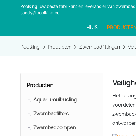
Poolking, uw beste fabrikant en leverancier van zwemba
sandy@poolking.co
HUIS
PRODUCTE
Poolking
Producten
Zwembadfittingen
Vei
Veilig
Producten
Het belang
+
Aquariumuitrusting
voordelen
+
Zwembadfilters
Schuimfractionatoren
zwembadvei
ontworpen 
+
Zwembadpompen
Aquariumzandfilters
Zandfilters voor