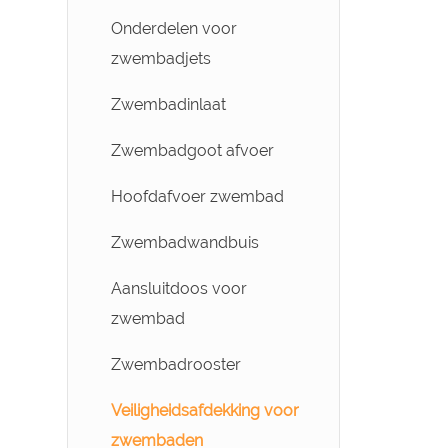
zwembaden
Zwembadstofzuigerkop
Onderdelen voor
Chloordispenser voor
zwembadjets
Telescopische palen voor
zwembaden
zwembaden
Zwembadinlaat
Zwembadthermometer
Zwembadgoot afvoer
Hoofdafvoer zwembad
Zwembadwandbuis
Aansluitdoos voor
zwembad
Zwembadrooster
Veiligheidsafdekking voor
zwembaden