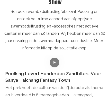
Show
Bezoek zwembaduitrustingfabrikant Poolking en
ontdek het ruime aanbod aan afgeprijsde
zwembaduitrusting en -accessoires met actieve
klanten in meer dan 40 landen. Wij hebben meer dan 20
jaar ervaring in de zwembadapparatuurindustrie. Meer
informatie klik op de sollicitatieknop!
Poolking Levert Honderden Zandfilters Voor
Sanya Haichang Fantasy Town
Het park heeft de cultuur van de Zijderoute als thema
D
en is verdeeld in 8 themagebieden: Haitangbaai,
h
Afrikaanse Zee, Perzische Golf, Bengaalse Baai,
n