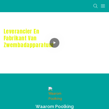
Leverancier En
Fabrikant Van
Zwembadapparatuur
Waarom Poolking