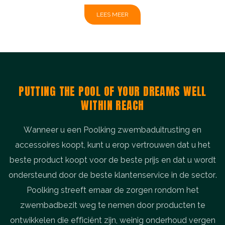
Javazee, Zuid-Chinese Zee, en daarnaast een
z
LEES MEER
waterpromenade en een fantasierijk oceaantheater.
e
Het combineert zeldzame zeedieren,
amusementstoestellen en optredens met een nieuw
h
thema, originele Afrikaanse muziek, de koepel van de
e
Perzische Golf en eten uit de Baai van Bengalen,
e
PUTTING THE POOL OF YOUR DREAMS WELL
enzovoort. om een ​​fantastische onderwaterwereld
h
WITHIN REACH
voor iedereen te creëren
o
w
Wanneer u een Poolking zwembaduitrusting en
t
accessoires koopt, kunt u erop vertrouwen dat u het
w
beste product koopt voor de beste prijs en dat u wordt
o
ondersteund door de beste klantenservice in de sector.
w
Poolking streeft ernaar de zorgen rondom het
g
zwembadbezit weg te nemen door producten te
z
ontwikkelen die efficiënt zijn, weinig onderhoud vergen