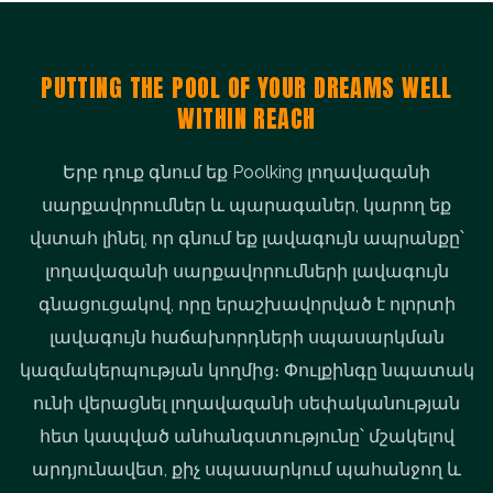
կենդանիներ, զվարճանքի սարքավորումներ և
նորարարական թեմատիկ ներկայացումներ,
PUTTING THE POOL OF YOUR DREAMS WELL
օրիգինալ աֆրիկյան երաժշտություն, Պարսից
WITHIN REACH
ծոցի գմբեթի և Բենգալյան ծոցի ուտեստներ և
այլն։ ստեղծել հիանալի ծովային աշխարհ
Երբ դուք գնում եք Poolking լողավազանի
բոլորի համար
սարքավորումներ և պարագաներ, կարող եք
վստահ լինել, որ գնում եք լավագույն ապրանքը՝
լողավազանի սարքավորումների լավագույն
գնացուցակով, որը երաշխավորված է ոլորտի
լավագույն հաճախորդների սպասարկման
կազմակերպության կողմից։ Փուլքինգը նպատակ
ունի վերացնել լողավազանի սեփականության
հետ կապված անհանգստությունը՝ մշակելով
արդյունավետ, քիչ սպասարկում պահանջող և