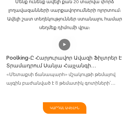
Մենք ունենք ավելի քան 20 տարվա փորձ
լողավազանների սարքավորումների ոլորտում։
Ավելի շատ տեղեկություններ ստանալու համար
սեղմեք դիմումի վրա։
Poolking-Ը Հարյուրավոր Ավազի Ֆիլտրեր Է
Տրամադրում Սանյա Հայչանգի
Ֆանտազիա Թաունի Համար
«Մետաքսի ճանապարհ» մշակույթի թեմայով
այգին բաժանված է 8 թեմատիկ գոտիների՝
Հայթանգի ծոց, Աֆրիկյան ծով, Պարսից ծոց,
Բենգալյան ծոց, Ճավա ծով, Հարավչինական
ԿԱՐԴԱԼ ԱՎԵԼԻՆ
ծով, ինչպես նաև ջրային զբոսայգի և
ֆանտաստիկ օվկիանոսային թատրոն։ Այն
համատեղում է հազվագյուտ ծովային