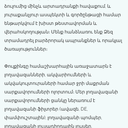
ձուլումից մինչև արտադրանքի հավաքում, և
յուրաքանչյուր ասպեկտի և գործընթացի համար
ենթարկվում է խիստ թեստավորման և
վերահսկողության։ Մենք հանձնառու ենք Ձեզ
տրամադրել բարձրորակ ապրանքներ և որակյալ
ծառայություններ։
Փուլքինգը համաշխարհային առաջատարն է
լողավազանների, ակվարիումների և
ակվակուլտուրաների համար ջրի մաքրման
սարքավորումների ոլորտում։ Մեր լողավազանի
սարքավորումների ցանկը ներառում է
լողավազանի ֆիլտրեր (ավազե, DE,
փամփուշտային), լողավազանի պոմպեր,
լողավազանի լուսադիոդային լույսեր,