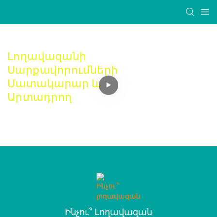
Լողավազանի
Սարքավորումների
Մատակարար ԵՒ
Արտադրող
Ինչու՞ Լողավազան