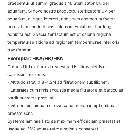
praebentur ut summi gradus sint. Sterilizator UV per
aquarium. Si novo nostro producto, sterilizatore UV per
aquarium, aliisque interest, nobiscum contactum facere
potes. Lex conductionis caloris in evolutione Poolking
adhibita est. Specialiter factum est ut calor a regione
temperaturae altioris ad regionem temperaturae inferioris
transferatur.
Exemplar: HKA/HK/HKN
Corpus filtri ex fibra vitrea est radiis ultraviolettis et
corrosioni resistens.
- Altitudo strati 0.8~1.2M ad filtrationem subtiliorem.
- Laterales cum rimis angustis media filtratoria et particulas
sordium arcere possunt.
- Vitrum conspicuum et evacuatio arenae in optionibus
praesto sunt.
Systema laminae fistulae maximam efficaciam praestat et
usque ad 25% aquae retrolavationis conservat.