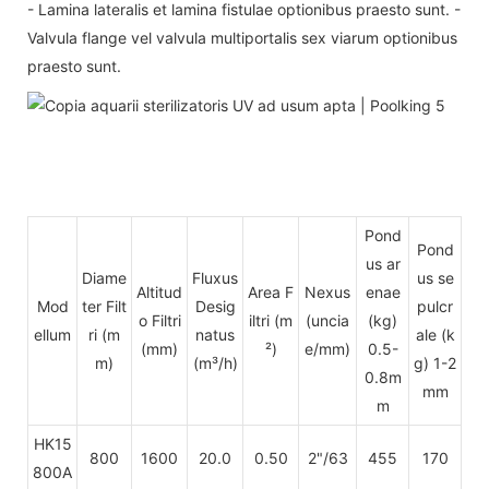
- Lamina lateralis et lamina fistulae optionibus praesto sunt. -
Valvula flange vel valvula multiportalis sex viarum optionibus
praesto sunt.
Pond
Pond
us ar
Diame
Fluxus
us se
Altitud
Area F
Nexus
enae
Mod
ter Filt
Desig
pulcr
o Filtri
iltri (m
(uncia
(kg)
ellum
ri (m
natus
ale
(k
(mm)
²)
e/mm)
0.5-
m)
(m³/h)
g) 1-2
0.8m
mm
m
HK15
800
1600
20.0
0.50
2"/63
455
170
800A