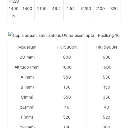
HK20
1400
1400
2100
46.2
1.54
3"/90
2100
320
N
Modellum
HK15800N
HK15900N
φD(mm)
800
900
Altitudo (mm)
1600
1600
A (mm)
550
550
B (mm)
150
150
C(mm)
350
350
φE(mm)
40
40
F(mm)
520
520
φK(mm)
180
180