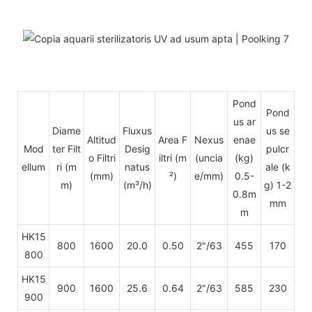
Pond
Pond
us ar
Diame
Fluxus
us se
Altitud
Area F
Nexus
enae
Mod
ter Filt
Desig
pulcr
o Filtri
iltri (m
(uncia
(kg)
ellum
ri (m
natus
ale
(k
(mm)
²)
e/mm)
0.5-
m)
(m³/h)
g) 1-2
0.8m
mm
m
HK15
800
1600
20.0
0.50
2"/63
455
170
800
HK15
900
1600
25.6
0.64
2"/63
585
230
900