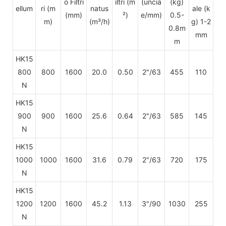
o Filtri
iltri (m
(uncia
(kg)
ellum
ri (m
natus
ale
(k
(mm)
²)
e/mm)
0.5-
m)
(m³/h)
g) 1-2
0.8m
mm
m
HK15
800
800
1600
20.0
0.50
2"/63
455
110
N
HK15
900
900
1600
25.6
0.64
2"/63
585
145
N
HK15
1000
1000
1600
31.6
0.79
2"/63
720
175
N
HK15
1200
1200
1600
45.2
1.13
3"/90
1030
255
N