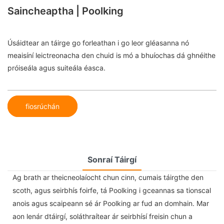
Saincheaptha | Poolking
Úsáidtear an táirge go forleathan i go leor gléasanna nó
meaisíní leictreonacha den chuid is mó a bhuíochas dá ghnéithe
próiseála agus suiteála éasca.
fiosrúchán
Sonraí Táirgí
Ag brath ar theicneolaíocht chun cinn, cumais táirgthe den
scoth, agus seirbhís foirfe, tá Poolking i gceannas sa tionscal
anois agus scaipeann sé ár Poolking ar fud an domhain. Mar
aon lenár dtáirgí, soláthraítear ár seirbhísí freisin chun a