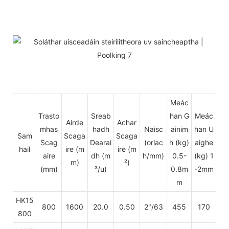
Meác
Trasto
Sreab
han G
Meác
Airde
Achar
mhas
hadh
Naisc
ainim
han U
Sam
Scaga
Scaga
Scag
Dearai
(orlac
h (kg)
aighe
hail
ire
(m
ire (m
aire
dh (m
h/mm)
0.5-
(kg) 1
m)
²)
(mm)
³/u)
0.8m
-2mm
m
HK15
800
1600
20.0
0.50
2"/63
455
170
800