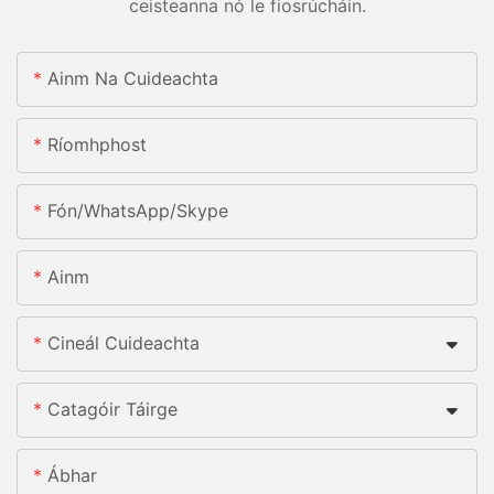
ceisteanna nó le fiosrúcháin.
Ainm Na Cuideachta
Ríomhphost
Fón/whatsApp/skype
Ainm
Cineál Cuideachta
Catagóir Táirge
Ábhar