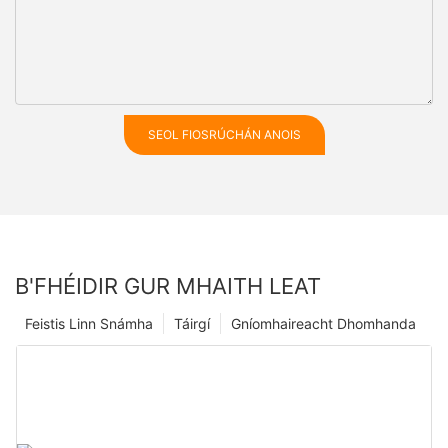
SEOL FIOSRÚCHÁN ANOIS
B'FHÉIDIR GUR MHAITH LEAT
Feistis Linn Snámha
Táirgí
Gníomhaireacht Dhomhanda