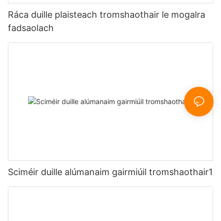
Ráca duille plaisteach tromshaothair le mogalra
fadsaolach
Sciméir duille alúmanaim gairmiúil tromshaothair1