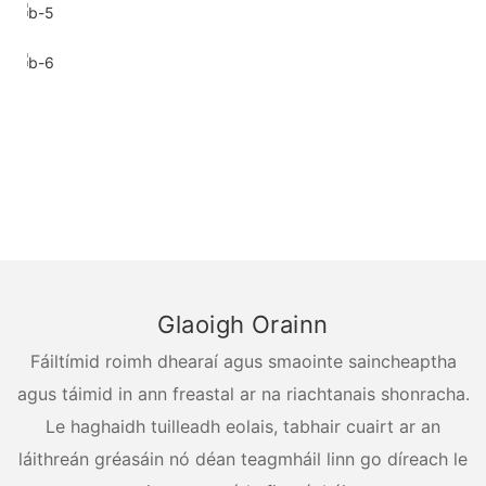
Glaoigh Orainn
Fáiltímid roimh dhearaí agus smaointe saincheaptha
agus táimid in ann freastal ar na riachtanais shonracha.
Le haghaidh tuilleadh eolais, tabhair cuairt ar an
láithreán gréasáin nó déan teagmháil linn go díreach le