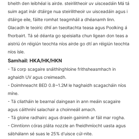
bheith den leibhéal is airde. steirilitheoir uv uisceadáin Má tá
suim agat inár dtáirge nua steirilitheoir uv uisceadáin agus i
dtáirge eile, fáilte romhat teagmháil a dhéanamh linn.
Glacadh le teoiric dhlí an tseoltachta teasa agus Poolking á
fhorbairt. Tá sé déanta go speisialta chun ligean don teas a
aistriú ón réigiún teochta níos airde go dtí an réigiún teochta
níos ísle.
Samhail: HKA/HK/HKN
- Tá corp scagaire snáithínghloine frithsheasmhach in
aghaidh UV agus creimeadh.
- Doimhneacht BED 0.8~1.2M le haghaidh scagacháin níos
míne.
- Tá cliatháin le bearnaí daingean in ann meáin scagaire
agus cáithníní salachair a choinneáil amach.
- Tá gloine radhairc agus draein gainimh ar fáil mar rogha.
- Cinntíonn córas pláta nozzle an fheidhmíocht uasta agus
sábhálann sé suas le 25% d'uisce cúl-nite.