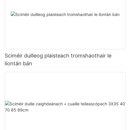
Sciméir duilleog plaisteach tromshaothair le
líontán bán