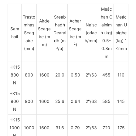
Meác
Trasto
Sreab
han G
Meác
Airde
Achar
mhas
hadh
Naisc
ainim
han U
Sam
Scaga
Scaga
Scag
Dearai
(orlac
h (kg)
aighe
hail
ire
(m
ire (m
aire
dh (m
h/mm)
0.5-
(kg) 1
m)
²)
(mm)
³/u)
0.8m
-2mm
m
HK15
800
800
1600
20.0
0.50
2"/63
455
110
N
HK15
900
900
1600
25.6
0.64
2"/63
585
145
N
HK15
1000
1000
1600
31.6
0.79
2"/63
720
175
N