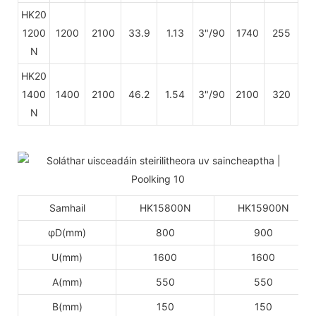
HK20
1200
1200
2100
33.9
1.13
3"/90
1740
255
N
HK20
1400
1400
2100
46.2
1.54
3"/90
2100
320
N
Samhail
HK15800N
HK15900N
φD(mm)
800
900
U(mm)
1600
1600
A(mm)
550
550
B(mm)
150
150