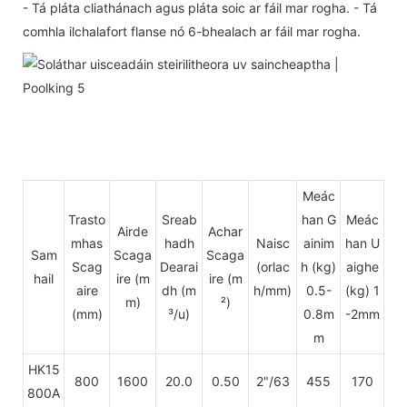
- Tá pláta cliathánach agus pláta soic ar fáil mar rogha. - Tá
comhla ilchalafort flanse nó 6-bhealach ar fáil mar rogha.
Meác
Trasto
Sreab
han G
Meác
Airde
Achar
mhas
hadh
Naisc
ainim
han U
Sam
Scaga
Scaga
Scag
Dearai
(orlac
h (kg)
aighe
hail
ire
(m
ire (m
aire
dh (m
h/mm)
0.5-
(kg) 1
m)
²)
(mm)
³/u)
0.8m
-2mm
m
HK15
800
1600
20.0
0.50
2"/63
455
170
800A