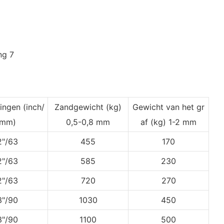
dingen
(inch/
Zandgewicht (kg)
Gewicht van het gr
mm)
0,5-0,8 mm
af
(kg) 1-2 mm
2"/63
455
170
2"/63
585
230
2"/63
720
270
3"/90
1030
450
3"/90
1100
500