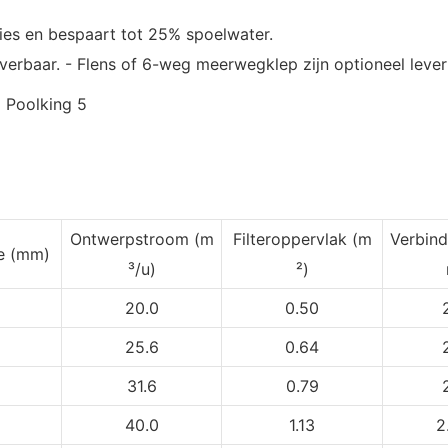
ies en bespaart tot 25% spoelwater.
leverbaar. - Flens of 6-weg meerwegklep zijn optioneel lever
Ontwerpstroom (m
Filteroppervlak (m
Verbin
te
(mm)
³/u)
²)
20.0
0.50
25.6
0.64
31.6
0.79
40.0
1.13
2