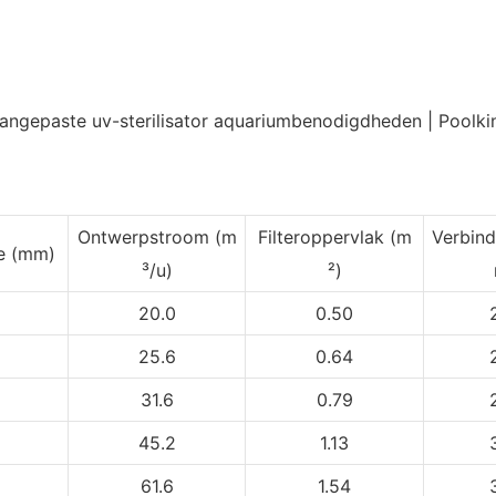
Ontwerpstroom (m
Filteroppervlak (m
Verbin
te
(mm)
³/u)
²)
20.0
0.50
25.6
0.64
31.6
0.79
45.2
1.13
61.6
1.54