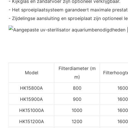
- Kijkglas en zandafvoer zijn optioneel verkrijgbaar.
- Het sproeiplaatsysteem garandeert maximale prestat
- Zijdelingse aansluiting en sproeiplaat zijn optioneel 
Filterdiameter (m
Model
Filterhoog
m)
HK15800A
800
1600
HK15900A
900
1600
HK151000A
1000
1600
HK151200A
1200
1600