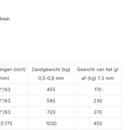
baar.
dingen
(inch/
Zandgewicht (kg)
Gewicht van het gr
mm)
0,5-0,8 mm
af
(kg) 1-2 mm
2"/63
455
170
2"/63
585
230
2"/63
720
270
.5"/75
1030
450