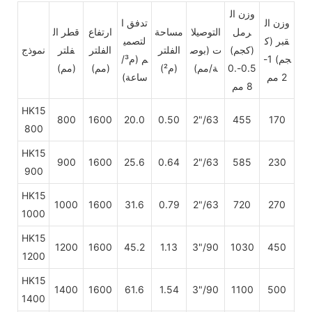
وزن ال
وزن ال
تدفق ا
رمل
التوصيلا
مساحة
ارتفاع
قطر ال
قبر
(ك
لتصمي
(كجم)
ت
(بوص
الفلتر
الفلتر
فلتر
نموذج
جم) 1-
م (م³/
0.5-0.
ة/مم)
(م²)
(مم)
(مم)
2 مم
ساعة)
8 مم
HK15
800
1600
20.0
0.50
2"/63
455
170
800
HK15
900
1600
25.6
0.64
2"/63
585
230
900
HK15
1000
1600
31.6
0.79
2"/63
720
270
1000
HK15
1200
1600
45.2
1.13
3"/90
1030
450
1200
HK15
1400
1600
61.6
1.54
3"/90
1100
500
1400