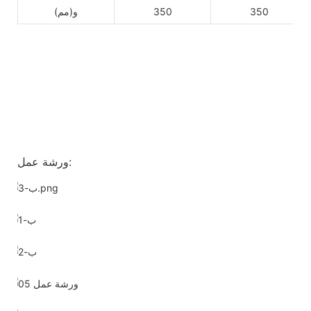
350
350
و(مم)
ورشة عمل: