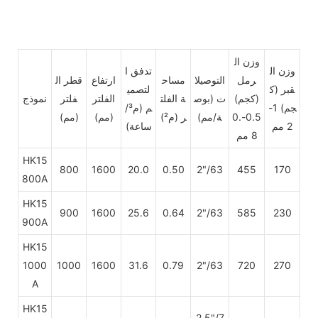
وزن ال
وزن ال
تدفق ا
رمل
التوصيلا
مساح
ارتفاع
قطر ال
قبر
(ك
لتصمي
(كجم)
ت
(بوص
ة الفلت
الفلتر
فلتر
نموذج
جم) 1-
م (م³/
0.5-0.
ة/مم)
ر (م²)
(مم)
(مم)
2 مم
ساعة)
8 مم
HK15
800
1600
20.0
0.50
2"/63
455
170
800A
HK15
900
1600
25.6
0.64
2"/63
585
230
900A
HK15
1000
1000
1600
31.6
0.79
2"/63
720
270
A
HK15
2.5"/7