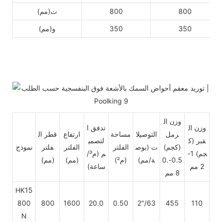
800
800
ت(مم)
350
350
و(مم)
وزن ال
وزن ال
تدفق ا
رمل
التوصيلا
مساحة
ارتفاع
قطر ال
قبر
(ك
لتصمي
(كجم)
ت
(بوص
الفلتر
الفلتر
فلتر
نموذج
جم) 1-
م (م³/
0.5-0.
ة/مم)
(م²)
(مم)
(مم)
2 مم
ساعة)
8 مم
HK15
800
800
1600
20.0
0.50
2"/63
455
110
N