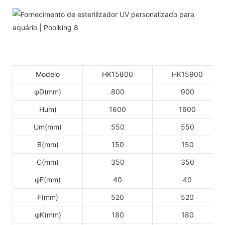
Modelo
HK15800
HK15900
φD(mm)
800
900
Hum)
1600
1600
Um(mm)
550
550
B(mm)
150
150
C(mm)
350
350
φE(mm)
40
40
F(mm)
520
520
φK(mm)
180
180