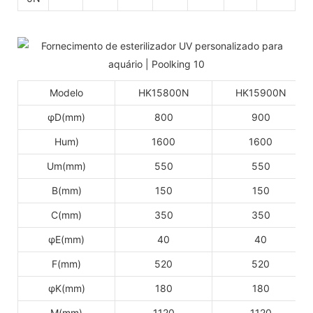
Modelo
HK15800N
HK15900N
φD(mm)
800
900
Hum)
1600
1600
Um(mm)
550
550
B(mm)
150
150
C(mm)
350
350
φE(mm)
40
40
F(mm)
520
520
φK(mm)
180
180
M(mm)
1120
1120