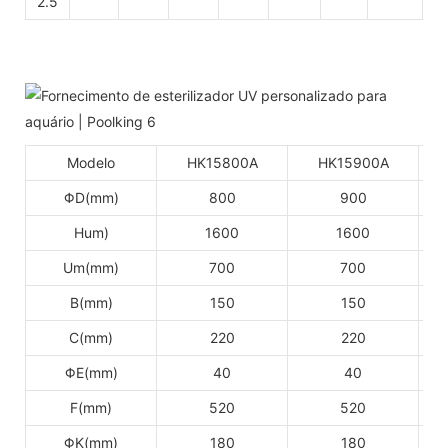
2.5
Modelo
HK15800A
HK15900A
ΦD(mm)
800
900
Hum)
1600
1600
Um(mm)
700
700
B(mm)
150
150
C(mm)
220
220
ΦE(mm)
40
40
F(mm)
520
520
ΦK(mm)
180
180