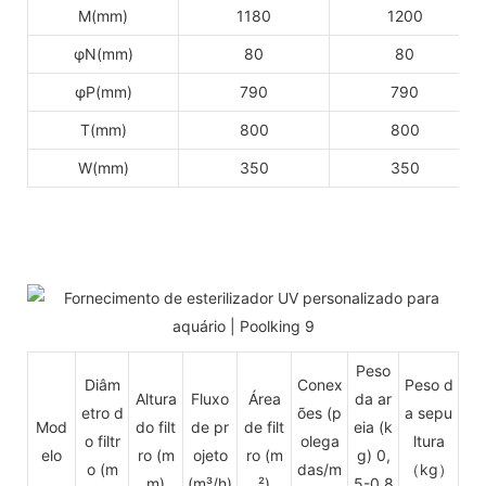
M(mm)
1180
1200
φN(mm)
80
80
φP(mm)
790
790
T(mm)
800
800
W(mm)
350
350
Peso
Diâm
Conex
Peso d
Altura
Fluxo
Área
da ar
etro d
ões
(p
a sepu
Mod
do filt
de pr
de filt
eia (k
o filtr
olega
ltura
elo
ro
(m
ojeto
ro (m
g) 0,
o (m
das/m
（kg）
m)
(m³/h)
²)
5-0,8