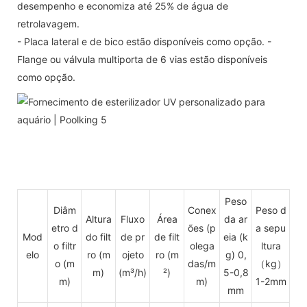
desempenho e economiza até 25% de água de
retrolavagem.
- Placa lateral e de bico estão disponíveis como opção. -
Flange ou válvula multiporta de 6 vias estão disponíveis
como opção.
Peso
Diâm
Conex
Peso d
Altura
Fluxo
Área
da ar
etro d
ões
(p
a sepu
Mod
do filt
de pr
de filt
eia (k
o filtr
olega
ltura
elo
ro
(m
ojeto
ro (m
g) 0,
o (m
das/m
（kg）
m)
(m³/h)
²)
5-0,8
m)
m)
1-2mm
mm