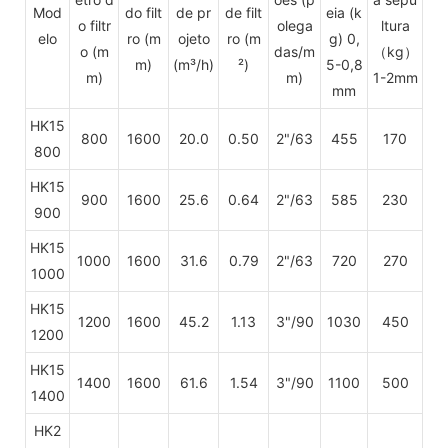
Mod
do filt
de pr
de filt
eia (k
o filtr
olega
ltura
elo
ro
(m
ojeto
ro (m
g) 0,
o (m
das/m
（kg）
m)
(m³/h)
²)
5-0,8
m)
m)
1-2mm
mm
HK15
800
1600
20.0
0.50
2"/63
455
170
800
HK15
900
1600
25.6
0.64
2"/63
585
230
900
HK15
1000
1600
31.6
0.79
2"/63
720
270
1000
HK15
1200
1600
45.2
1.13
3"/90
1030
450
1200
HK15
1400
1600
61.6
1.54
3"/90
1100
500
1400
HK2