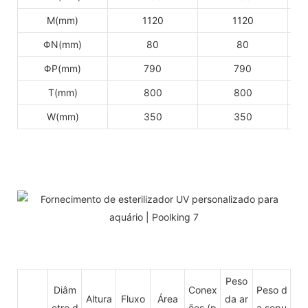
M(mm)
1120
1120
ΦN(mm)
80
80
ΦP(mm)
790
790
T(mm)
800
800
W(mm)
350
350
Peso
Diâm
Conex
Peso d
Altura
Fluxo
Área
da ar
etro d
ões
(p
a sepu