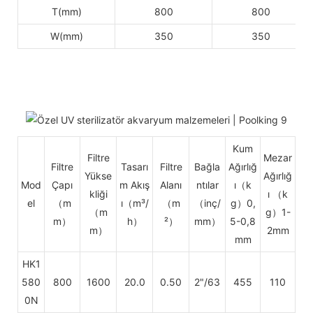
T(mm)
800
800
W(mm)
350
350
Kum
Filtre
Mezar
Filtre
Tasarı
Filtre
Bağla
Ağırlığ
Yükse
Ağırlığ
Mod
Çapı
m Akış
Alanı
ntılar
ı（k
kliği
ı
（k
el
（m
ı（m³/
（m
（inç/
g）0,
（m
g）1-
m）
h）
²）
mm）
5-0,8
m）
2mm
mm
HK1
580
800
1600
20.0
0.50
2"/63
455
110
0N