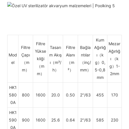
Kum
Filtre
Mezar
Filtre
Tasarı
Filtre
Bağla
Ağırlığ
Yükse
Ağırlığ
Mod
Çapı
m Akış
Alanı
ntılar
ı（k
kliği
ı
（k
el
（m
ı（m³/
（m
（inç/
g）0,
（m
g）1-
m）
h）
²）
mm）
5-0,8
m）
2mm
mm
HK1
580
800
1600
20.0
0.50
2"/63
455
170
0A
HK1
590
900
1600
25.6
0.64
2"/63
585
230
0A