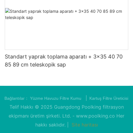
Standart yaprak toplama aparatı + 3x35 40 70
85 89 cm teleskopik sap
|
Bağlantılar：
Yüzme Havuzu Filtre Kumu
Kartuş Filtre Üreticisi
Telif Hakkı © 2025 Guangdong Poolking filtrasyon
ekipmanı üretim şirketi. Ltd. -
www.poolking.co
Her
hakkı saklıdır. |
Site haritası