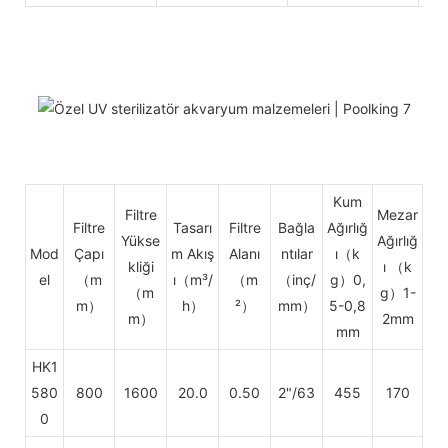
Kum
Filtre
Mezar
Filtre
Tasarı
Filtre
Bağla
Ağırlığ
Yükse
Ağırlığ
Mod
Çapı
m Akış
Alanı
ntılar
ı（k
kliği
ı
（k
el
（m
ı（m³/
（m
（inç/
g）0,
（m
g）1-
m）
h）
²）
mm）
5-0,8
m）
2mm
mm
HK1
580
800
1600
20.0
0.50
2"/63
455
170
0