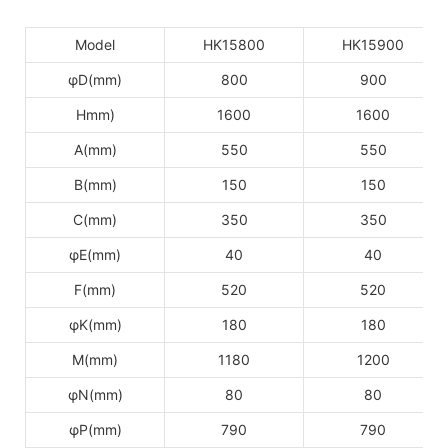
Model
HK15800
HK15900
φD(mm)
800
900
Hmm)
1600
1600
A(mm)
550
550
B(mm)
150
150
C(mm)
350
350
φE(mm)
40
40
F(mm)
520
520
φK(mm)
180
180
M(mm)
1180
1200
φN(mm)
80
80
φP(mm)
790
790