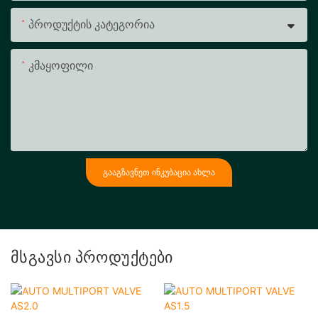
Პროდუქტის Კატეგორია
Კმაყოფილი
ᲒᲐᲐᲒᲖᲐᲕᲜᲔᲗ ᲘᲜᲙᲣᲑᲐᲪᲘᲐ ᲐᲮᲚᲐ
Მსგავსი Პროდუქტები