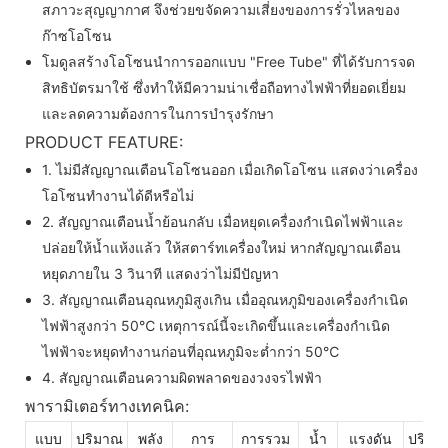
สภาวะสุญญากาศ จึงช่วยขจัดความเสี่ยงของการรั่วไหลของ
ก๊าซโอโซน
โมดูลสร้างโอโซนนำการออกแบบ "Free Tube" ที่ได้รับการจด
สิทธิบัตรมาใช้ ซึ่งทำให้มีความน่าเชื่อถือทางไฟฟ้าที่ยอดเยี่ยม
และลดความต้องการในการบำรุงรักษา
PRODUCT FEATURE:
1. ไม่มีสัญญาณเตือนโอโซนออก เมื่อเกิดโอโซน แสดงว่าเครื่อง
โอโซนทำงานได้ดีหรือไม่
2. สัญญาณเตือนน้ำย้อนกลับ เมื่อหยุดเครื่องกำเนิดไฟฟ้าและ
ปล่อยให้น้ำแห้งแล้ว ให้สตาร์ทเครื่องใหม่ หากสัญญาณเตือน
หยุดภายใน 3 วินาที แสดงว่าไม่มีปัญหา
3. สัญญาณเตือนอุณหภูมิสูงเกิน เมื่ออุณหภูมิของเครื่องกำเนิด
ไฟฟ้าสูงกว่า 50℃ เหตุการณ์นี้จะเกิดขึ้นและเครื่องกำเนิด
ไฟฟ้าจะหยุดทำงานก่อนที่อุณหภูมิจะต่ำกว่า 50℃
4. สัญญาณเตือนความผิดพลาดของวงจรไฟฟ้า
พารามิเตอร์ทางเทคนิค:
แบบ
ปริมาณ
พลัง
การ
การรวม
น้ำ
แรงดัน
ปริมา