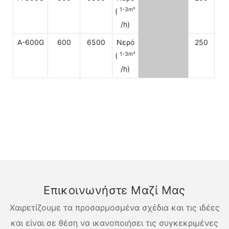
1-3m³
(
/h)
A-600G
600
6500
Νερό
250
22
1-3m³
(
/h)
Επικοινωνήστε Μαζί Μας
Χαιρετίζουμε τα προσαρμοσμένα σχέδια και τις ιδέες
και είναι σε θέση να ικανοποιήσει τις συγκεκριμένες