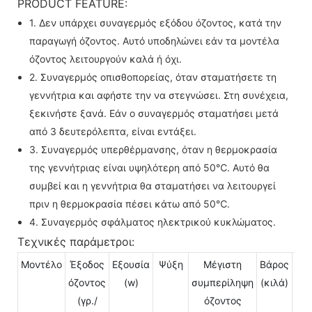
PRODUCT FEATURE:
1. Δεν υπάρχει συναγερμός εξόδου όζοντος, κατά την
παραγωγή όζοντος. Αυτό υποδηλώνει εάν τα μοντέλα
όζοντος λειτουργούν καλά ή όχι.
2. Συναγερμός οπισθοπορείας, όταν σταματήσετε τη
γεννήτρια και αφήστε την να στεγνώσει. Στη συνέχεια,
ξεκινήστε ξανά. Εάν ο συναγερμός σταματήσει μετά
από 3 δευτερόλεπτα, είναι εντάξει.
3. Συναγερμός υπερθέρμανσης, όταν η θερμοκρασία
της γεννήτριας είναι υψηλότερη από 50℃. Αυτό θα
συμβεί και η γεννήτρια θα σταματήσει να λειτουργεί
πριν η θερμοκρασία πέσει κάτω από 50℃.
4. Συναγερμός σφάλματος ηλεκτρικού κυκλώματος.
Τεχνικές παράμετροι:
Μοντέλο
Έξοδος
Εξουσία
Ψύξη
Μέγιστη
Βάρος
Δυν
όζοντος
(w)
συμπερίληψη
(κιλά)
(γρ./
όζοντος