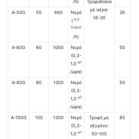
/h)
Τροφοδοσία
με αέρα:
A-50G
50
660
Νερό
26
16-30
0,2-
(
0,5m3
/h)
A-60G
60
1000
Νερό
50
(0,3-
m³
1,0
/ώρα)
A-80G
80
1200
Νερό
50
(0,3-
m³
1,0
/ώρα)
A-100G
100
1300
Νερό
Τροφή με
85
(0,3-
οξυγόνο:
m³
1,0
50-100