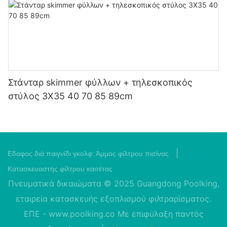
Στάνταρ skimmer φύλλων + τηλεσκοπικός
στύλος 3X35 40 70 85 89cm
|
Εδαφος διά παιγνίδι γκολφ:
Άμμος φίλτρου πισίνας
Κατασκευαστής φίλτρου κασέτας
Πνευματικά δικαιώματα © 2025 Guangdong Poolking,
εταιρεία κατασκευής εξοπλισμού φιλτραρίσματος.
ΕΠΕ -
www.poolking.co
Με επιφύλαξη παντός