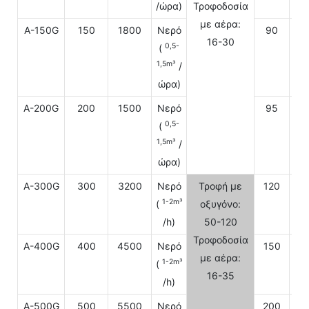
/ώρα)
Τροφοδοσία
με αέρα:
A-150G
150
1800
Νερό
90
16-30
0,5-
(
1,5m³
/
ώρα)
A-200G
200
1500
Νερό
95
0,5-
(
1,5m³
/
ώρα)
A-300G
300
3200
Νερό
Τροφή με
120
22
1-2m³
(
οξυγόνο:
/h)
50-120
Τροφοδοσία
A-400G
400
4500
Νερό
150
22
με αέρα:
1-2m³
(
16-35
/h)
A-500G
500
5500
Νερό
200
22