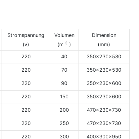
Stromspannung
Volumen
Dimension
3
(v)
(m
)
(mm)
220
40
350×230×530
220
70
350×230×530
220
90
350×230×600
220
150
350×230×600
220
200
470×230×730
220
250
470×230×730
220
300
400×300×950