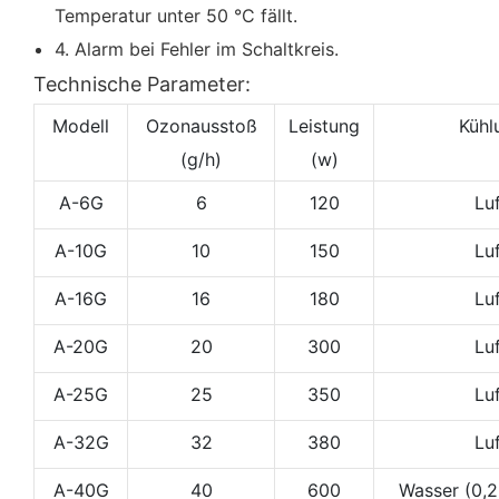
Temperatur unter 50 °C fällt.
4. Alarm bei Fehler im Schaltkreis.
Technische Parameter:
Modell
Ozonausstoß
Leistung
Kühl
(g/h)
(w)
A-6G
6
120
Lu
A-10G
10
150
Lu
A-16G
16
180
Lu
A-20G
20
300
Lu
A-25G
25
350
Lu
A-32G
32
380
Lu
A-40G
40
600
Wasser (0,