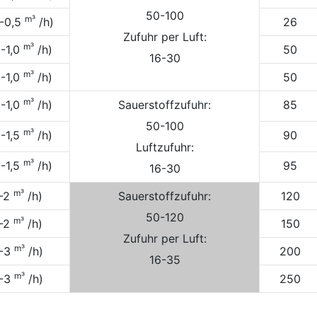
50-100
m³
2-0,5
/h)
26
Zufuhr per Luft:
m³
3-1,0
/h)
50
16-30
m³
3-1,0
/h)
50
m³
3-1,0
/h)
Sauerstoffzufuhr:
85
50-100
m³
5-1,5
/h)
90
Luftzufuhr:
m³
5-1,5
/h)
95
16-30
m³
1-2
/h)
Sauerstoffzufuhr:
120
50-120
m³
1-2
/h)
150
Zufuhr per Luft:
m³
1-3
/h)
200
16-35
m³
1-3
/h)
250