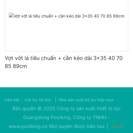
Vợt vớt lá tiêu chuẩn + cần kéo dài 3x35 40 70
85 89cm
|
Liên kết：
Cát lọc hồ bơi
Nhà sản xuất bộ lọc hộp mực
Bản quyền © 2025 Công ty sản xuất thiết bị lọc
Guangdong Poolking. Công ty TNHH -
www.poolking.co
Mọi quyền được bảo lưu. |
Sơ đồ