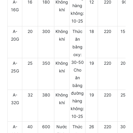
A-
16
180
Không
12
220
90
hàng
16G
khí
không:
10-25
A-
20
300
Không
Thức
18
220
150
20G
khí
ăn
bằng
oxy:
30-50
A-
25
350
Không
19
220
200
Cho
25G
khí
ăn
bằng
đường
A-
32
380
Không
19
220
250
hàng
32G
khí
không:
10-25
A-
40
600
Nước
Thức
26
220
300