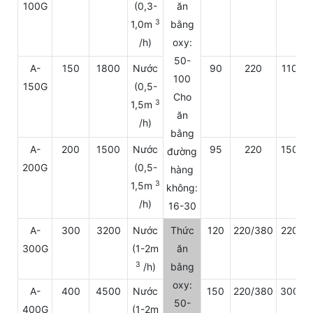
100G
(0,3-
ăn
3
1,0m
bằng
/h)
oxy:
50-
A-
150
1800
Nước
90
220
1100
100
150G
(0,5-
Cho
3
1,5m
ăn
/h)
bằng
A-
200
1500
Nước
95
220
1500
đường
200G
(0,5-
hàng
3
1,5m
không:
/h)
16-30
A-
300
3200
Nước
Thức
120
220/380
2200
300G
(1-2m
ăn
3
/h)
bằng
oxy:
A-
400
4500
Nước
150
220/380
3000
50-
400G
(1-2m