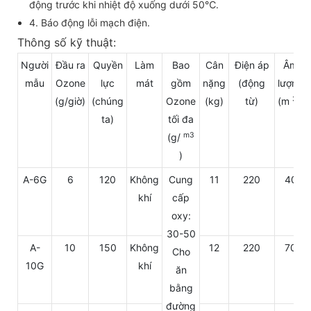
động trước khi nhiệt độ xuống dưới 50℃.
4. Báo động lỗi mạch điện.
Thông số kỹ thuật:
Người
Đầu ra
Quyền
Làm
Bao
Cân
Điện áp
Âm
mẫu
Ozone
lực
mát
gồm
nặng
(động
lượng
3
(g/giờ)
(chúng
Ozone
(kg)
từ)
(m
)
ta)
tối đa
m3
(g/
)
A-6G
6
120
Không
Cung
11
220
40
khí
cấp
oxy:
30-50
A-
10
150
Không
12
220
70
Cho
10G
khí
ăn
bằng
đường