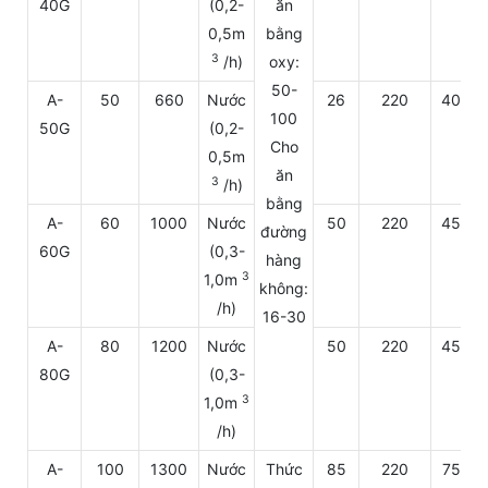
40G
(0,2-
ăn
0,5m
bằng
3
/h)
oxy:
50-
A-
50
660
Nước
26
220
400
100
50G
(0,2-
Cho
0,5m
ăn
3
/h)
bằng
A-
60
1000
Nước
50
220
450
đường
60G
(0,3-
hàng
3
1,0m
không:
/h)
16-30
A-
80
1200
Nước
50
220
450
80G
(0,3-
3
1,0m
/h)
A-
100
1300
Nước
Thức
85
220
750