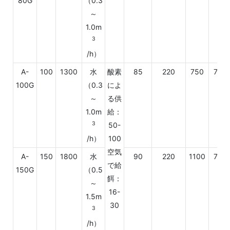
80G
（0.3
～
1.0m
3
/h）
A-
100
1300
水
酸素
85
220
750
770
100G
（0.3
によ
～
る供
1.0m
給：
3
50-
/h）
100
空気
A-
150
1800
水
90
220
1100
770
で給
150G
（0.5
餌：
～
16-
1.5m
30
3
/h）