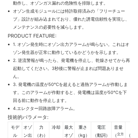
動作し、オゾンガス漏れの危険性を排除します。
オゾン生成モジュールには特許取得済みの「フリーチュー
ブ」設計が組み込まれており、優れた誘電信頼性を実現し、
メンテナンスの必要性を減らします。
PRODUCT FEATURE:
1. オゾン発生時にオゾン出力アラームが鳴らない。これはオ
ゾン発生器が正常に動作しているかどうかを示します。
2. 逆流警報が鳴ったら、発電機を停止し、乾燥させてから再
起動してください。3秒後に警報が止まれば問題ありませ
ん。
3. 発電機の温度が50℃を超えると過熱アラームが作動しま
す。このアラームが作動すると、発電機は温度が50℃を下
回る前に動作を停止します。
4.エレクター回路故障アラーム。
技術的パラメータ:
モデ
オゾ
力
冷却
最大
重さ
電圧
音量
立方
ル
ン出
（わ）
オゾ
（kg）
（動詞）
（
（ミ