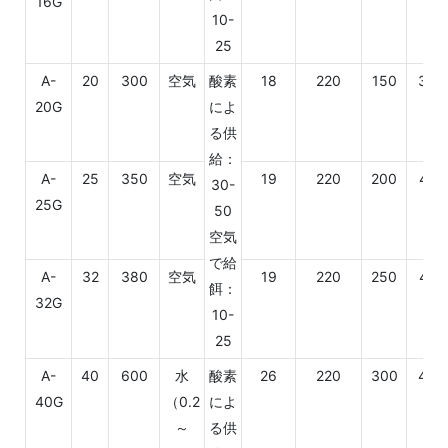
16G
10-
25
A-
20
300
空気
酸素
18
220
150
350
20G
によ
る供
給：
A-
25
350
空気
19
220
200
470
30-
25G
50
空気
で給
A-
32
380
空気
19
220
250
470
餌：
32G
10-
25
A-
40
600
水
酸素
26
220
300
400
40G
（0.2
によ
～
る供