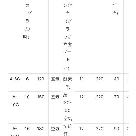
メート
力
ン含
ル
（グ
有
）
ラ
（グ
ム/
ラ
時）
ム/
立方
メー
ト
ル
）
A-6G
6
120
空気
酸素
11
220
40
350
供
給：
A-
10
150
空気
12
220
70
350
30-
10G
50
空気
で給
A-
16
180
空気
12
220
90
350
餌：