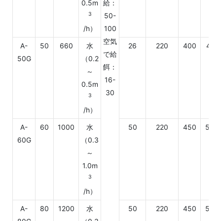
0.5m
給：
3
50-
/h）
100
空気
A-
50
660
水
26
220
400
400
で給
50G
（0.2
餌：
～
16-
0.5m
30
3
/h）
A-
60
1000
水
50
220
450
520
60G
（0.3
～
1.0m
3
/h）
A-
80
1200
水
50
220
450
520