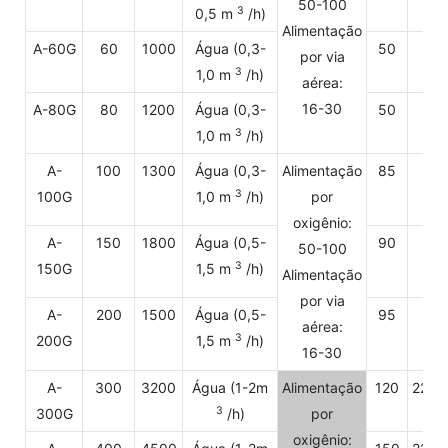
50-100
3
0,5 m
/h)
Alimentação
A-60G
60
1000
Água (0,3-
50
22
por via
3
1,0 m
/h)
aérea:
16-30
A-80G
80
1200
Água (0,3-
50
22
3
1,0 m
/h)
A-
100
1300
Água (0,3-
Alimentação
85
22
3
100G
1,0 m
/h)
por
oxigênio:
A-
150
1800
Água (0,5-
90
22
50-100
3
150G
1,5 m
/h)
Alimentação
por via
A-
200
1500
Água (0,5-
95
22
aérea:
3
200G
1,5 m
/h)
16-30
A-
300
3200
Água (1-2m
Alimentação
120
220/
3
300G
/h)
por
oxigênio: