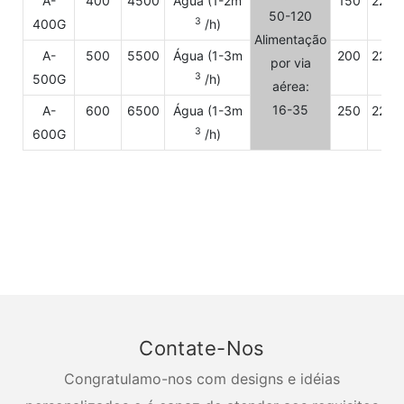
A-
400
4500
Água (1-2m
150
220/
50-120
3
400G
/h)
Alimentação
A-
500
5500
Água (1-3m
200
220/
por via
3
500G
/h)
aérea:
16-35
A-
600
6500
Água (1-3m
250
220/
3
600G
/h)
Contate-Nos
Congratulamo-nos com designs e idéias