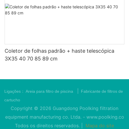
Coletor de folhas padrão + haste telescópica
3X35 40 70 85 89 cm
|
Ligações：
Areia para filtro de piscina
Fabricante de filtros de
cartucho
Copyright © 2026 Guangdong Poolking filtration
equipment manufacturing co. Ltda. -
www.poolking.co
Todos os direitos reservados. |
Mapa do site