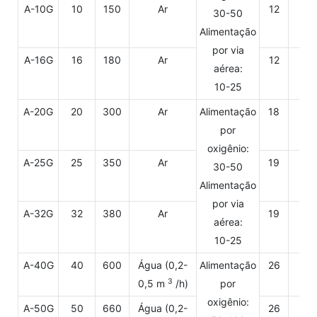
A-10G
10
150
Ar
12
22
30-50
Alimentação
por via
A-16G
16
180
Ar
12
22
aérea:
10-25
A-20G
20
300
Ar
Alimentação
18
22
por
oxigênio:
A-25G
25
350
Ar
19
22
30-50
Alimentação
por via
A-32G
32
380
Ar
19
22
aérea:
10-25
A-40G
40
600
Água (0,2-
Alimentação
26
22
3
0,5 m
/h)
por
oxigênio:
A-50G
50
660
Água (0,2-
26
22