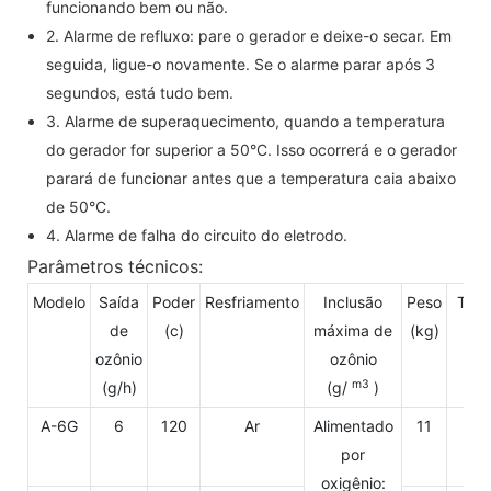
funcionando bem ou não.
2. Alarme de refluxo: pare o gerador e deixe-o secar. Em
seguida, ligue-o novamente. Se o alarme parar após 3
segundos, está tudo bem.
3. Alarme de superaquecimento, quando a temperatura
do gerador for superior a 50°C. Isso ocorrerá e o gerador
parará de funcionar antes que a temperatura caia abaixo
de 50°C.
4. Alarme de falha do circuito do eletrodo.
Parâmetros técnicos:
Modelo
Saída
Poder
Resfriamento
Inclusão
Peso
Ten
de
(c)
máxima de
(kg)
(v
ozônio
ozônio
m3
(g/h)
(g/
)
A-6G
6
120
Ar
Alimentado
11
22
por
oxigênio: