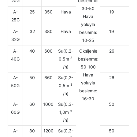
20G
beslenme:
30-50
A-
25
350
Hava
19
220
Hava
25G
yoluyla
A-
32
380
Hava
19
220
besleme:
32G
10-25
A-
40
600
Su(0,2-
Oksijenle
26
220
3
40G
0,5m
beslenme:
/h)
50-100
Hava
A-
50
660
Su(0,2-
26
220
yoluyla
3
50G
0,5m
besleme:
/h)
16-30
A-
60
1000
Su(0,3-
50
220
3
60G
1,0m
/h)
A-
80
1200
Su(0,3-
50
220