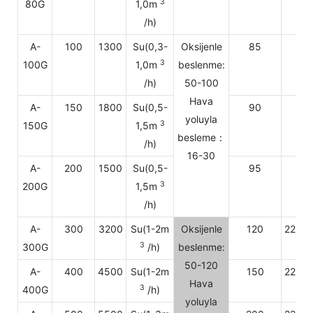
3
80G
1,0m
/h)
A-
100
1300
Su(0,3-
Oksijenle
85
220
3
100G
1,0m
beslenme:
/h)
50-100
Hava
A-
150
1800
Su(0,5-
90
220
yoluyla
3
150G
1,5m
besleme：
/h)
16-30
A-
200
1500
Su(0,5-
95
220
3
200G
1,5m
/h)
A-
300
3200
Su(1-2m
Oksijenle
120
220/3
3
300G
/h)
beslenme:
50-120
A-
400
4500
Su(1-2m
150
220/3
Hava
3
400G
/h)
yoluyla