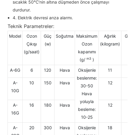
sıcaklık 50℃'nin altına düşmeden önce çalışmayı
durdurur.
4. Elektrik devresi arıza alarmı.
Teknik Parametreler:
Model
Ozon
Güç
Soğutma
Maksimum
Ağırlık
Geril
Çıkışı
(w)
Ozon
(kilogram)
(fiil)
(g/saat)
kapanımı
m3
(g/
)
A-6G
6
120
Hava
Oksijenle
11
220
beslenme:
A-
10
150
Hava
12
220
30-50
10G
Hava
yoluyla
A-
16
180
Hava
12
220
besleme:
16G
10-25
A-
20
300
Hava
Oksijenle
18
220