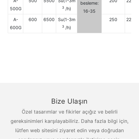
A-
500
5500
Su(1-3m
200
220/3
besleme:
3
500G
/h)
16-35
A-
600
6500
Su(1-3m
250
220/3
3
600G
/h)
Bize Ulaşın
Özel tasarımlar ve fikirler açığız ve belirli
gereksinimleri karşılayabiliriz. Daha fazla bilgi için,
lütfen web sitesini ziyaret edin veya doğrudan