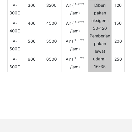
1-2m3
A-
300
3200
Air (
Diberi
120
22
300G
/jam)
pakan
oksigen :
1-2m3
A-
400
4500
Air (
150
22
50-120
400G
/jam)
Pemberian
1-3m3
A-
500
5500
Air (
200
22
pakan
500G
/jam)
lewat
1-3m3
udara :
A-
600
6500
Air (
250
22
16-35
600G
/jam)