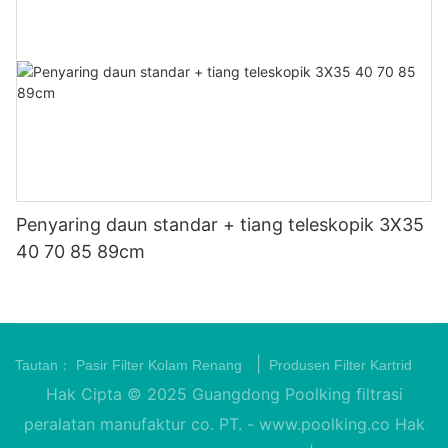
Penyaring daun standar + tiang teleskopik 3X35
40 70 85 89cm
|
Tautan：
Pasir Filter Kolam Renang
Produsen Filter Kartrid
Hak Cipta © 2025 Guangdong Poolking filtrasi
peralatan manufaktur co. PT. -
www.poolking.co
Hak