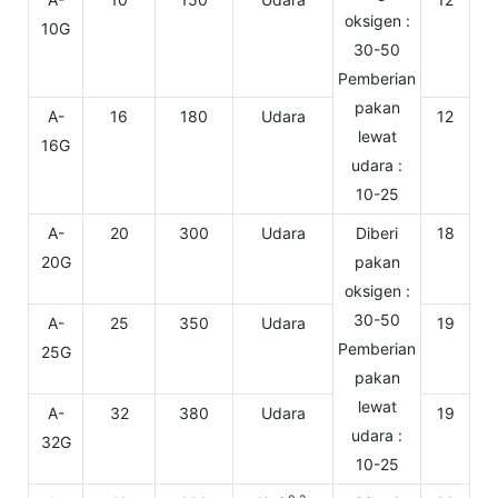
oksigen :
10G
30-50
Pemberian
pakan
A-
16
180
Udara
12
lewat
16G
udara :
10-25
A-
20
300
Udara
Diberi
18
20G
pakan
oksigen :
30-50
A-
25
350
Udara
19
Pemberian
25G
pakan
lewat
A-
32
380
Udara
19
udara :
32G
10-25