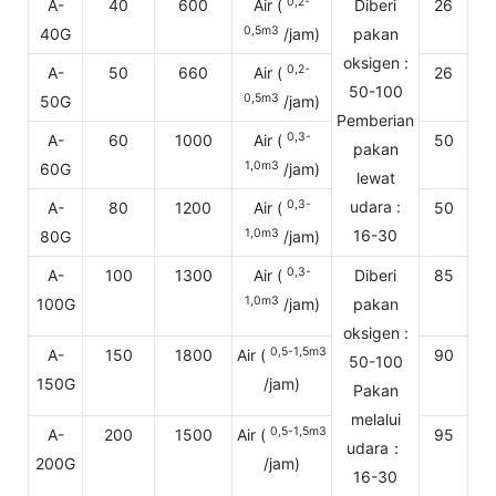
0,2-
A-
40
600
Air (
Diberi
26
0,5m3
40G
/jam)
pakan
oksigen :
0,2-
A-
50
660
Air (
26
50-100
0,5m3
50G
/jam)
Pemberian
0,3-
A-
60
1000
Air (
50
pakan
1,0m3
60G
/jam)
lewat
0,3-
udara :
A-
80
1200
Air (
50
1,0m3
16-30
80G
/jam)
0,3-
A-
100
1300
Air (
Diberi
85
1,0m3
100G
/jam)
pakan
oksigen :
0,5-1,5m3
A-
150
1800
Air (
90
50-100
150G
/jam)
Pakan
melalui
0,5-1,5m3
A-
200
1500
Air (
95
udara：
200G
/jam)
16-30