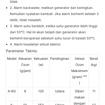
tidak.
2. Alarm backwater, matikan generator dan keringkan.
Kemudian nyalakan kembali. Jika alarm berhenti setelah 3
detik, tidak masalah.
3. Alarm suhu berlebih, ketika suhu generator lebih tinggi
dari 50℃. Hal ini akan terjadi dan generator akan
berhenti beroperasi sebelum suhu turun di bawah 50℃.
4. Alarm kesalahan sirkuit elektor.
Parameter Teknis:
Model
Keluaran
Kekuatan
Pendinginan
Inklusi
Berat
Vo
Ozon
(w)
Ozon
(kg)
(g/jam)
Maksimum
m3
(gram/
)
A-6G
6
120
Udara
Diberi
11
makan
dengan
A-
10
150
Udara
12