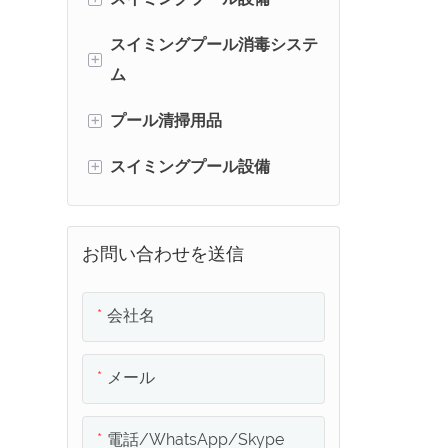
ポンプ
スイミングプール消毒システ
スイミングエアブロワー
+
ム
ステンレス製熱交換器
スイミングプール用はしご
+
プール清掃用品
スイミングプール用塩素発
プールの手すり
生器
+
スイミングプール設備
スイミングプールのリーフ
スイミングプールのスター
スイミングプール用塩素供
スキマー
ティングブロック
プールスキマー
給装置
スイミングプールブラシヘ
お問い合わせを送信
スイミングプールジェット
スイミングプール用化学検
ッド
部品
査キット
会社名
スイミングプール用掃除機
スイミングプール入口
スイミングプール用塩素デ
ヘッド
メール
ィスペンサー
スイミングプールの排水溝
スイミングプール用伸縮ポ
ール
スイミングプールのメイン
電話/WhatsApp/Skype