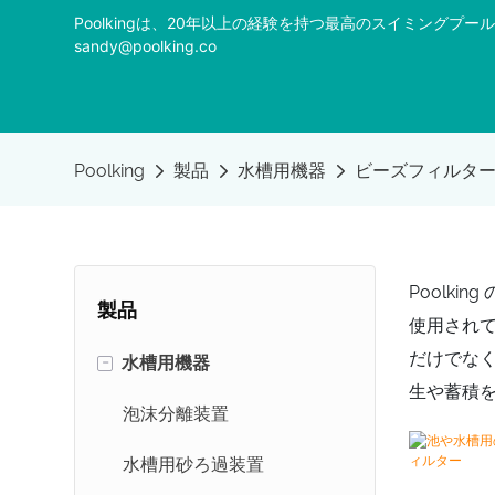
Poolkingは、20年以上の経験を持つ最高のスイミング
sandy@poolking.co
Poolking
製品
水槽用機器
ビーズフィルタ
Poolk
製品
使用され
だけでな
-
水槽用機器
生や蓄積
泡沫分離装置
水槽用砂ろ過装置