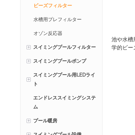
ビーズフィルター
水槽用プレフィルター
オゾン反応器
池や水槽用
+
スイミングプールフィルター
学的ビー
+
スイミングプールポンプ
スイミングプール用砂ろ過
装置
スイミングプール用LEDライ
地上設置型プールポンプ
+
ト
スイミングプールカートリ
業務用スイミングプールポ
ッジフィルター
エンドレススイミングシステ
ンプ
プール水中ライト
ム
スイミングプールDEフィ
水上降下
ルター
+
プール暖房
+
スイミングプール設備
スイミングプール用ヒート