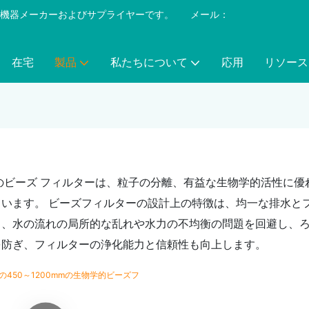
プール機器メーカーおよびサプライヤーです。
​​​​​​​
メール：
在宅
製品
私たちについて
応用
リソース
ー
ing のビーズ フィルターは、粒子の分離、有益な生物学的活性
ています。 ビーズフィルターの設計上の特徴は、均一な排水と
く、水の流れの局所的な乱れや水力の不均衡の問題を回避し、ろ
を防ぎ、フィルターの浄化能力と信頼性も向上します。