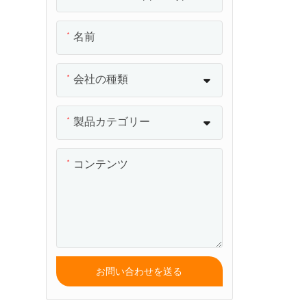
排水口
スイミングプール用温度計
名前
プール壁コンジット
スイミングプール用ジャン
会社の種類
クションボックス
スイミングプールのグレー
製品カテゴリー
ティング
コンテンツ
スイミングプール安全カバ
ー
スイミングプールホース
お問い合わせを送る