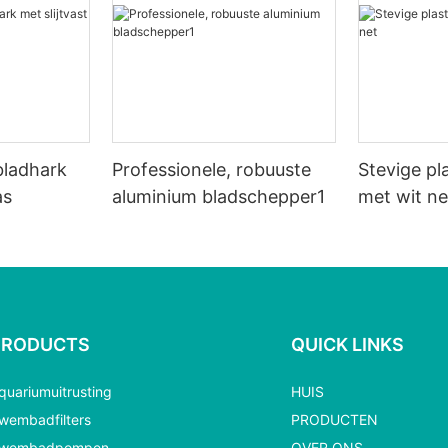
 bladhark
Professionele, robuuste
Stevige pl
as
aluminium bladschepper1
met wit ne
PRODUCTS
QUICK LINKS
quariumuitrusting
HUIS
wembadfilters
PRODUCTEN
wembadpompen
OVER ONS