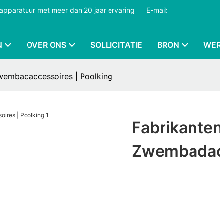
dapparatuur met meer dan 20 jaar ervaring
​​​​​​​
E-mail:
N
OVER ONS
SOLLICITATIE
BRON
WER
wembadaccessoires | Poolking
Fabrikante
Zwembadacc