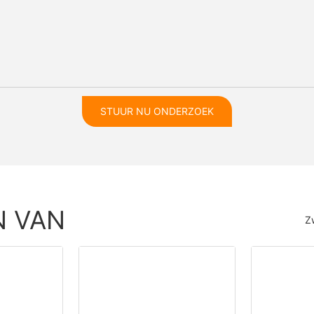
STUUR NU ONDERZOEK
N VAN
Z