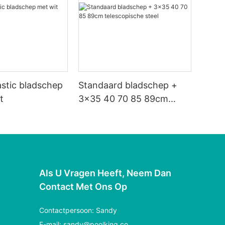
astic bladschep
Standaard bladschep +
t
3x35 40 70 85 89cm
telescopische steel
Als U Vragen Heeft, Neem Dan
Contact Met Ons Op
Contactpersoon: Sandy
E-mail:
sandy@poolking.co