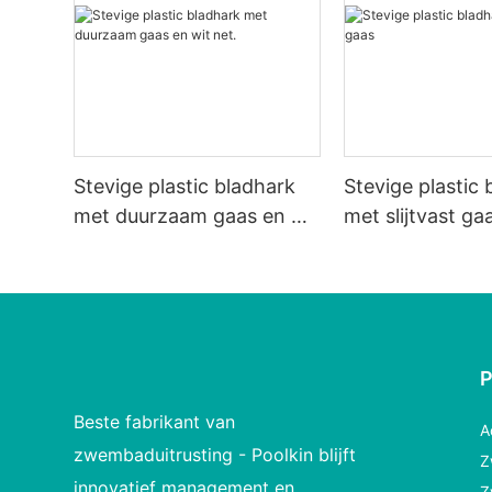
Stevige plastic bladhark
Stevige plastic
met duurzaam gaas en wit
met slijtvast ga
net.
Beste fabrikant van
A
zwembaduitrusting - Poolkin blijft
Z
innovatief management en
Z