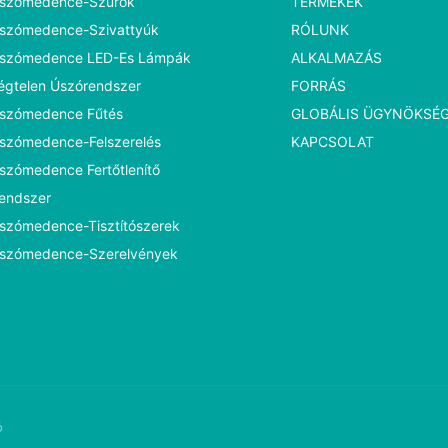
szómedence-Szűrők
TERMÉKEK
szómedence-Szivattyúk
RÓLUNK
szómedence LED-Es Lámpák
ALKALMAZÁS
égtelen Úszórendszer
FORRÁS
szómedence Fűtés
GLOBÁLIS ÜGYNÖKSÉ
szómedence-Felszerelés
KAPCSOLAT
szómedence Fertőtlenítő
endszer
szómedence-Tisztítószerek
szómedence-Szerelvények
ó