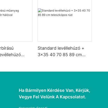
rbírású
Standard levéllehúzó +
evéllehúzó
3x35 40 70 85 89 cm
val
teleszkópos rúd
Ha Bármilyen Kérdése Van, Kérjük,
Vegye Fel Velünk A Kapcsolatot.