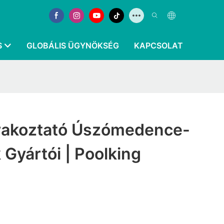
S
GLOBÁLIS ÜGYNÖKSÉG
KAPCSOLAT
rakoztató Úszómedence-
 Gyártói | Poolking