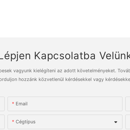
Lépjen Kapcsolatba Velün
épesek vagyunk kielégíteni az adott követelményeket. Továb
orduljon hozzánk közvetlenül kérdésekkel vagy kérdésekke
Email
Cégtípus