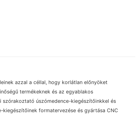
inek azzal a céllal, hogy korlátlan előnyöket
 minőségű termékeknek és az egyablakos
ncsi szórakoztató úszómedence-kiegészítőinkkel és
ce-kiegészítőinek formatervezése és gyártása CNC