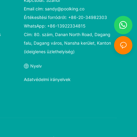
Kapcsolat: Szandi
Email cím:
sandy@poolking.co
Értékesítési forródrót: +86-20-34982303
WhatsApp: +86-13922334815
Cím: 80. szám, Danan North Road, Dagang
G
falu, Dagang város, Nansha kerület, Kanton
(ideiglenes üzlethelyiség)
Nyelv
Adatvédelmi irányelvek