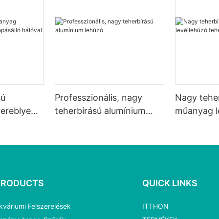
sú
Professzionális, nagy
Nagy tehe
ereblye
teherbírású alumínium
műanyag l
ó hálóval
lehúzó
fehér háló
PRODUCTS
QUICK LINKS
kváriumi Felszerelések
ITTHON