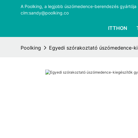
A Poolking, a legjobb úszómedence-berendezés gyártója és
cím:sandy@poolking.co
ITTHON
Poolking
Egyedi szórakoztató úszómedence-kie