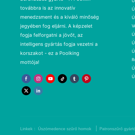
Ú
továbbra is az innovatív
Ú
menedzsment és a kiváló minőség
Ú
jegyében fog eljárni. A képzelet
V
Ú
fogja felforgatni a jövőt, az
Ú
intelligens gyártás fogja vezetni a
Ú
korszakot - ez a Poolking
R
mottója!
Ú
Ú
|
Linkek：
Úszómedence szűrő homok
Patronszűrő gyárt