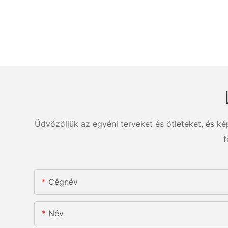
Üdvözöljük az egyéni terveket és ötleteket, és k
f
Cégnév
Név