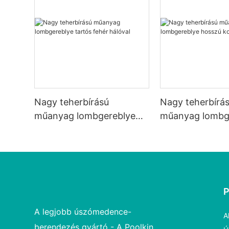
Nagy teherbírású
Nagy teherbírá
műanyag lombgereblye
műanyag lombg
tartós fehér hálóval
hosszú kopásáll
A legjobb úszómedence-
A
berendezés gyártó - A Poolkin