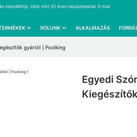
 beszállítója, több mint 20 éves tapasztalattal.
E-mail
TERMÉKEK
RÓLUNK
ALKALMAZÁS
FORRÁ
gészítők gyártói | Poolking
Egyedi Szó
Kiegészítők