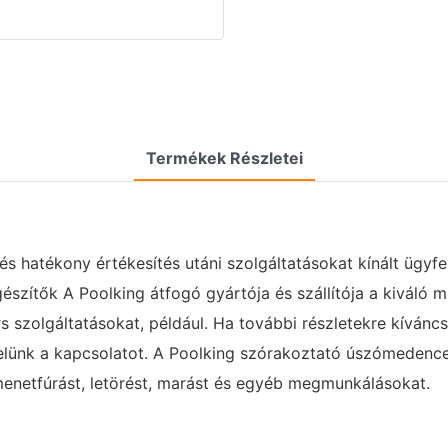
Termékek Részletei
 hatékony értékesítés utáni szolgáltatásokat kínált ügyfele
szítők A Poolking átfogó gyártója és szállítója a kiváló
ors szolgáltatásokat, például. Ha további részletekre kívá
velünk a kapcsolatot. A Poolking szórakoztató úszómeden
menetfúrást, letörést, marást és egyéb megmunkálásokat.