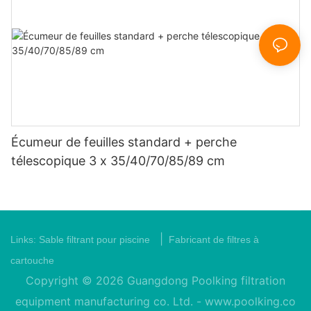
Écumeur de feuilles standard + perche
télescopique 3 x 35/40/70/85/89 cm
|
Links:
Sable filtrant pour piscine
Fabricant de filtres à
cartouche
Copyright © 2026 Guangdong Poolking filtration
equipment manufacturing co. Ltd. -
www.poolking.co