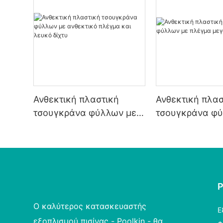
Ανθεκτική πλαστική
Ανθεκτική πλασ
τσουγκράνα φύλλων με
τσουγκράνα φύ
ανθεκτικό πλέγμα και
πλέγμα μεγάλη
λευκό δίχτυ
διάρκειας
Ο καλύτερος κατασκευαστής
Ε
εξοπλισμού πισίνας - Poolkin - θα