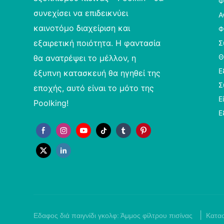
Φ
συνεχίσει να επιδεικνύει
Α
καινοτόμο διαχείριση και
Φ
εξαιρετική ποιότητα. Η φαντασία
Σ
Θ
θα ανατρέψει το μέλλον, η
Ε
έξυπνη κατασκευή θα ηγηθεί της
Σ
εποχής, αυτό είναι το μότο της
Ε
Poolking!
Ε
|
Εδαφος διά παιγνίδι γκολφ:
Άμμος φίλτρου πισίνας
Κατασ