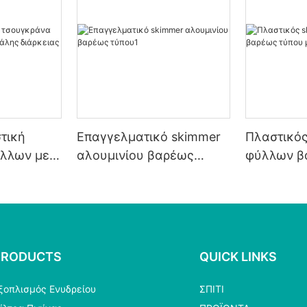
τική
Επαγγελματικό skimmer
Πλαστικός
λλων με
αλουμινίου βαρέως
φύλλων β
ς
τύπου1
με λευκό 
PRODUCTS
QUICK LINKS
ξοπλισμός Ενυδρείου
ΣΠΊΤΙ