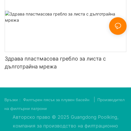
Здрава пластмасова гребло за листа с
дълготрайна мрежа
|
Връзки：
Филтърен пясък за плувен басейн
Производител
на филтърни патрони
Авторско право © 2025 Guangdong Poolking,
компания за производство на филтрационно