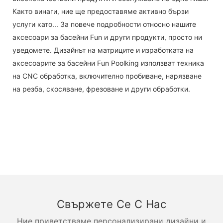
Както винаги, ние ще предоставяме активно бързи
услуги като... За повече подробности относно нашите
аксесоари за басейни Fun и други продукти, просто ни
уведомете. Дизайнът на матриците и изработката на
аксесоарите за басейни Fun Poolking използват техника
на CNC обработка, включително пробиване, нарязване
на резба, скосяване, фрезоване и други обработки.
Свържете Се С Нас
Ние приветстваме персонализирани дизайни и